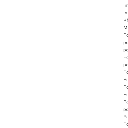
Im
Im
KM
Mé
Po
po
po
Po
po
Po
Po
P
Po
Po
po
Po
Po