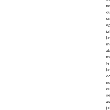
n
ou
s
a
ju
ju
m
ab
m
fe
ja
d
n
ou
s
a
ju