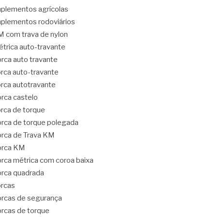
plementos agrícolas
plementos rodoviários
 com trava de nylon
trica auto-travante
rca auto travante
rca auto-travante
rca autotravante
rca castelo
rca de torque
rca de torque polegada
rca de Trava KM
orca KM
rca métrica com coroa baixa
rca quadrada
rcas
rcas de segurança
rcas de torque