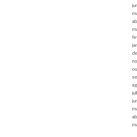
ju
m
ab
m
fe
ja
d
n
ou
s
a
ju
ju
m
ab
m