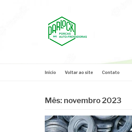
Pular
para
o
conteúdo
PARLOCK
Parlock Blog
Início
Voltar ao site
Contato
Mês:
novembro 2023