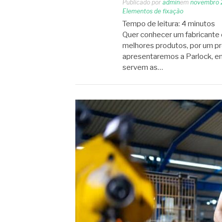
Publicado por
admin
em
novembro 
Elementos de fixação
Tempo de leitura:
4
minutos
Quer conhecer um fabricante 
melhores produtos, por um pre
apresentaremos a Parlock, em
servem as…