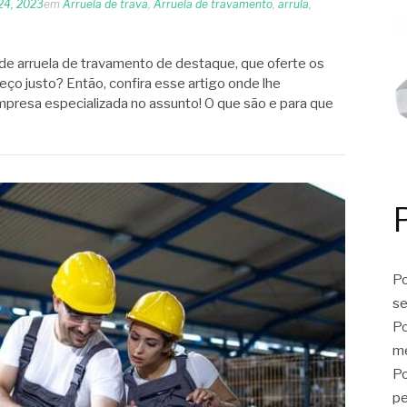
24, 2023
em
Arruela de trava
,
Arruela de travamento
,
arrula
,
de arruela de travamento de destaque, que oferte os
ço justo? Então, confira esse artigo onde lhe
presa especializada no assunto! O que são e para que
Po
se
Po
me
Po
p