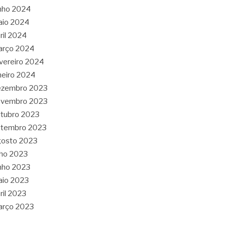
nho 2024
aio 2024
ril 2024
arço 2024
vereiro 2024
neiro 2024
ezembro 2023
ovembro 2023
tubro 2023
etembro 2023
gosto 2023
lho 2023
nho 2023
aio 2023
ril 2023
arço 2023