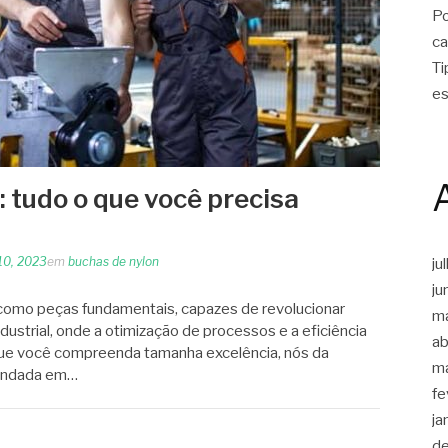
Po
ca
Ti
es
 tudo o que você precisa
10, 2023
em
buchas de nylon
ju
ju
 como peças fundamentais, capazes de revolucionar
m
ustrial, onde a otimização de processos e a eficiência
ab
ue você compreenda tamanha excelência, nós da
m
fundada em…
fe
ja
d