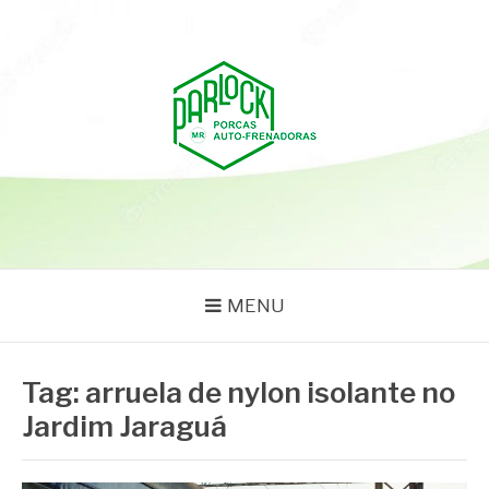
Pular
para
o
conteúdo
PARLOCK
Parlock Blog
MENU
Tag:
arruela de nylon isolante no
Jardim Jaraguá