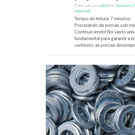
Publicado por
admin
em
fevereiro 
especiais
Tempo de leitura:
7
minutos
Precisando de porcas sob med
Continue lendo! No vasto univ
fundamental para garantir a i
contexto, as porcas desem