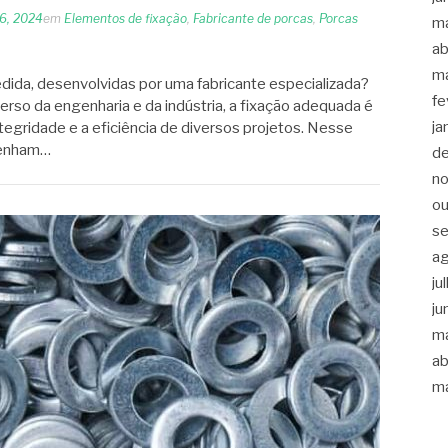
26, 2024
em
Elementos de fixação
,
Fabricante de porcas
,
Porcas
m
ab
m
ida, desenvolvidas por uma fabricante especializada?
fe
erso da engenharia e da indústria, a fixação adequada é
ja
ntegridade e a eficiência de diversos projetos. Nesse
penham…
d
n
ou
s
a
ju
ju
m
ab
m