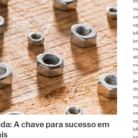
n
ou
s
a
ju
ju
m
ab
m
fe
ja
d
n
ou
s
a
da: A chave para sucesso em
ju
is
ju