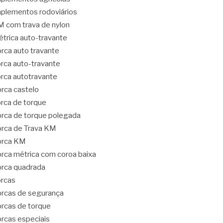
plementos rodoviários
 com trava de nylon
trica auto-travante
rca auto travante
rca auto-travante
rca autotravante
rca castelo
rca de torque
rca de torque polegada
rca de Trava KM
orca KM
rca métrica com coroa baixa
rca quadrada
rcas
rcas de segurança
rcas de torque
rcas especiais