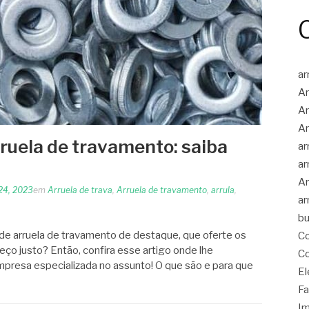
ar
Ar
Ar
Ar
rruela de travamento: saiba
ar
ar
Ar
24, 2023
em
Arruela de trava
,
Arruela de travamento
,
arrula
,
ar
bu
de arruela de travamento de destaque, que oferte os
Co
ço justo? Então, confira esse artigo onde lhe
Co
presa especializada no assunto! O que são e para que
El
Fa
Im