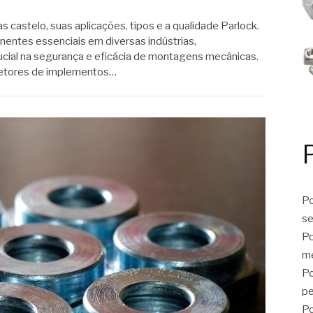
 castelo, suas aplicações, tipos e a qualidade Parlock.
entes essenciais em diversas indústrias,
ial na segurança e eficácia de montagens mecânicas.
 setores de implementos…
Po
se
Po
me
Po
p
Po