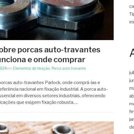
ca
Ti
es
obre porcas auto-travantes
unciona e onde comprar
2024
em
Elementos de fixação
,
Porca auto travante
ju
ju
orcas auto-travantes Parlock, onde comprá-las e
m
ferência nacional em fixação industrial. A porca auto-
encial em diversos setores industriais, oferecendo
ab
licações que exigem fixação robusta….
m
fe
ja
d