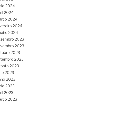
aio 2024
ril 2024
arço 2024
vereiro 2024
neiro 2024
ezembro 2023
ovembro 2023
tubro 2023
etembro 2023
gosto 2023
lho 2023
nho 2023
aio 2023
ril 2023
arço 2023