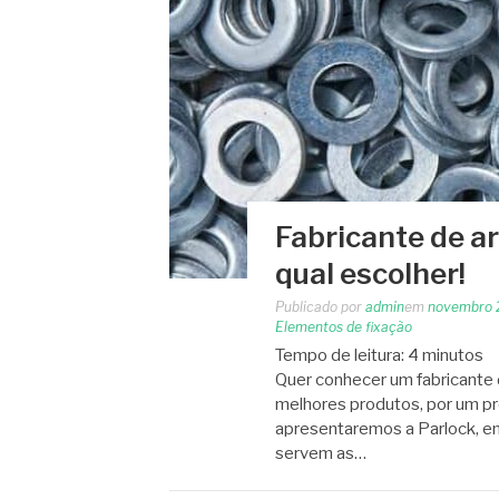
Fabricante de a
qual escolher!
Publicado por
admin
em
novembro 
Elementos de fixação
Tempo de leitura:
4
minutos
Quer conhecer um fabricante 
melhores produtos, por um pre
apresentaremos a Parlock, em
servem as…