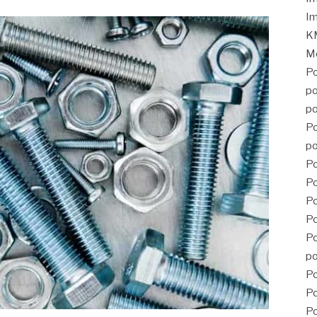
Im
KM
Mé
Po
po
po
Po
po
Po
Po
P
Po
Po
po
Po
Po
Po