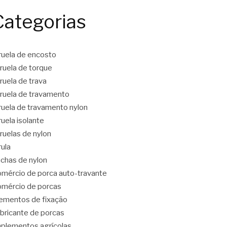
Categorias
ruela de encosto
ruela de torque
ruela de trava
ruela de travamento
ruela de travamento nylon
ruela isolante
ruelas de nylon
rula
chas de nylon
mércio de porca auto-travante
mércio de porcas
ementos de fixação
bricante de porcas
plementos agrícolas