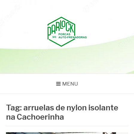
Pular
para
o
conteúdo
PARLOCK
Parlock Blog
MENU
Tag:
arruelas de nylon isolante
na Cachoerinha