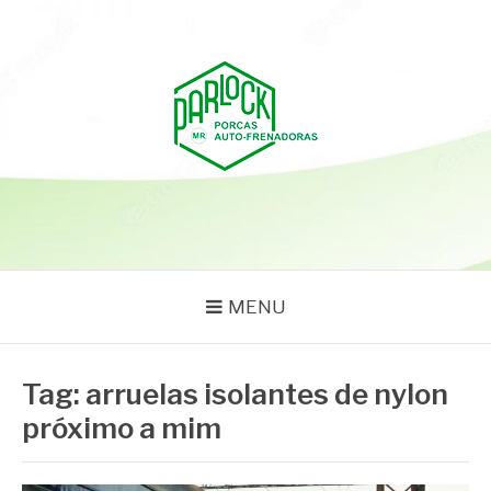
Pular
para
o
conteúdo
PARLOCK
Parlock Blog
MENU
Tag:
arruelas isolantes de nylon
próximo a mim