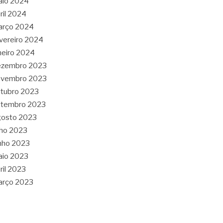
aio 2024
ril 2024
arço 2024
vereiro 2024
neiro 2024
ezembro 2023
ovembro 2023
tubro 2023
etembro 2023
gosto 2023
lho 2023
nho 2023
aio 2023
ril 2023
arço 2023