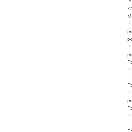
Im
KM
Mé
Po
po
po
Po
po
Po
Po
P
Po
Po
po
Po
Po
Po
Po