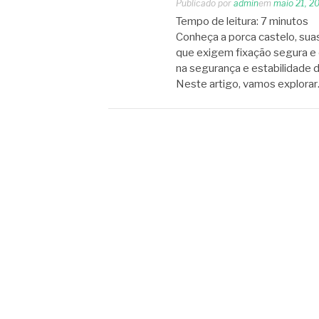
Publicado por
admin
em
maio 21, 2
Tempo de leitura:
7
minutos
Conheça a porca castelo, sua
que exigem fixação segura e 
na segurança e estabilidade d
Neste artigo, vamos explora