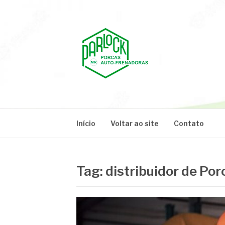
Pular
para
o
conteúdo
PARLOCK
Parlock Blog
Início
Voltar ao site
Contato
Tag:
distribuidor de Por