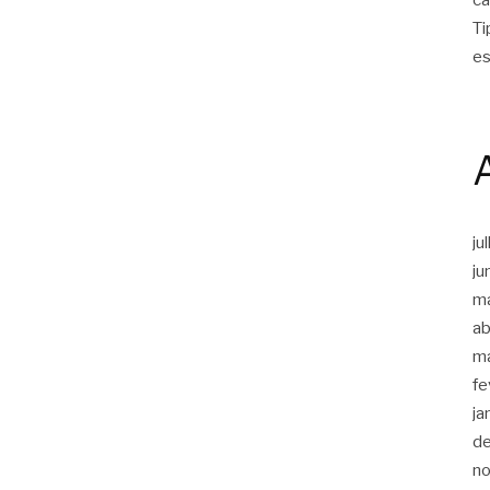
Ti
es
ju
ju
m
ab
m
fe
ja
d
n