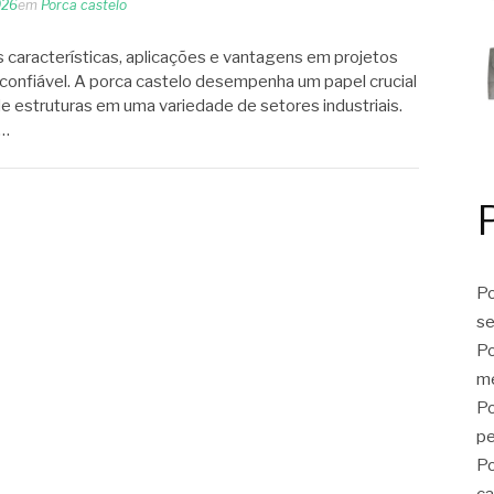
026
em
Porca castelo
s características, aplicações e vantagens em projetos
confiável. A porca castelo desempenha um papel crucial
e estruturas em uma variedade de setores industriais.
r…
Po
se
Po
me
Po
p
Po
ca