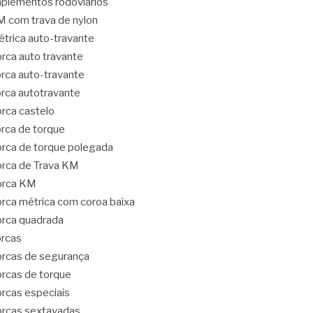
plementos rodoviários
 com trava de nylon
trica auto-travante
rca auto travante
rca auto-travante
rca autotravante
rca castelo
rca de torque
rca de torque polegada
rca de Trava KM
orca KM
rca métrica com coroa baixa
rca quadrada
rcas
rcas de segurança
rcas de torque
rcas especiais
rcas sextavadas