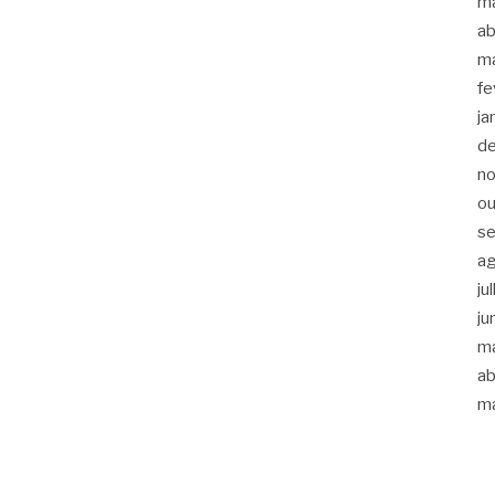
m
ab
m
fe
ja
d
n
ou
s
a
ju
ju
m
ab
m