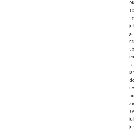
ou
s
a
ju
ju
m
ab
m
fe
ja
d
n
ou
s
a
ju
ju