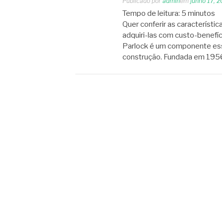
Publicado por
admin
em
junho 17, 
Tempo de leitura:
5
minutos
Quer conferir as característi
adquiri-las com custo-benef
Parlock é um componente esse
construção. Fundada em 1956