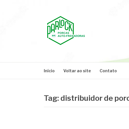
Pular
para
o
conteúdo
PARLOCK
Parlock Blog
Início
Voltar ao site
Contato
Tag:
distribuidor de por