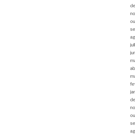
d
n
ou
s
a
ju
ju
m
ab
m
fe
ja
d
n
ou
s
a