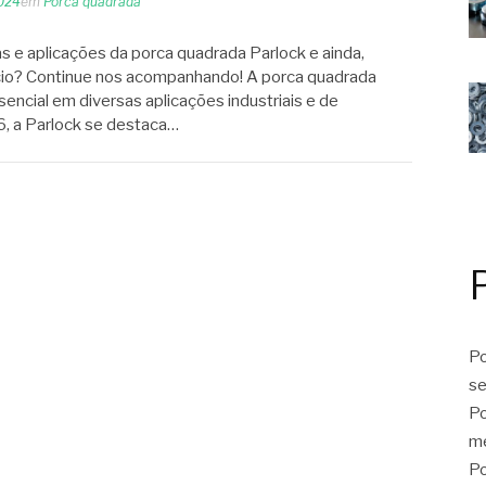
2024
em
Porca quadrada
cas e aplicações da porca quadrada Parlock e ainda,
ício? Continue nos acompanhando! A porca quadrada
ncial em diversas aplicações industriais e de
, a Parlock se destaca…
Po
se
Po
me
Po