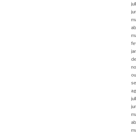
ju
ju
m
ab
m
fe
ja
d
n
ou
s
a
ju
ju
m
ab
m