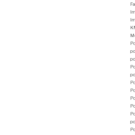
Fa
Im
Im
KM
Mé
Po
po
po
Po
po
Po
Po
P
Po
Po
po
Po