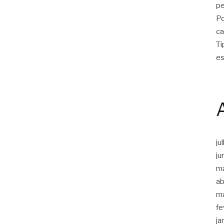
p
Po
ca
Ti
es
ju
ju
m
ab
m
fe
ja