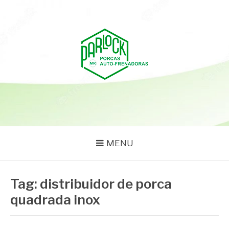
Pular
para
o
conteúdo
PARLOCK
Parlock Blog
MENU
Tag:
distribuidor de porca
quadrada inox