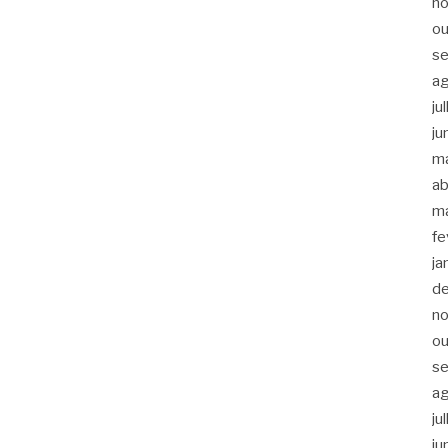
n
ou
s
a
ju
ju
m
ab
m
fe
ja
d
n
ou
s
a
ju
ju