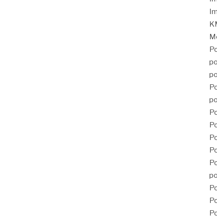
Im
KM
Mé
Po
po
po
Po
po
Po
Po
P
Po
Po
po
Po
Po
Po