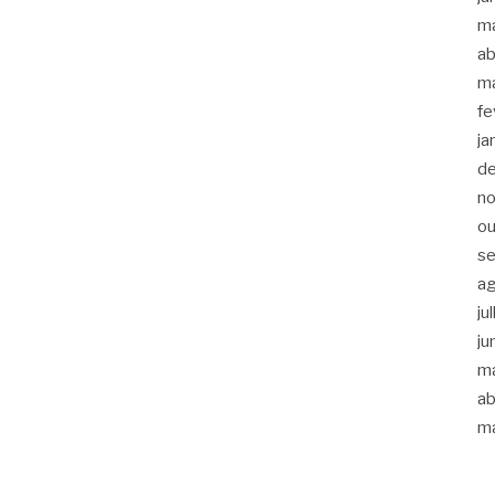
m
ab
m
fe
ja
d
n
ou
s
a
ju
ju
m
ab
m