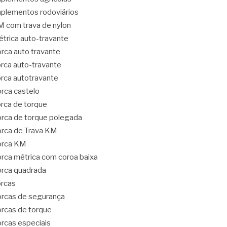
plementos rodoviários
 com trava de nylon
trica auto-travante
rca auto travante
rca auto-travante
rca autotravante
rca castelo
rca de torque
rca de torque polegada
rca de Trava KM
orca KM
rca métrica com coroa baixa
rca quadrada
rcas
rcas de segurança
rcas de torque
rcas especiais