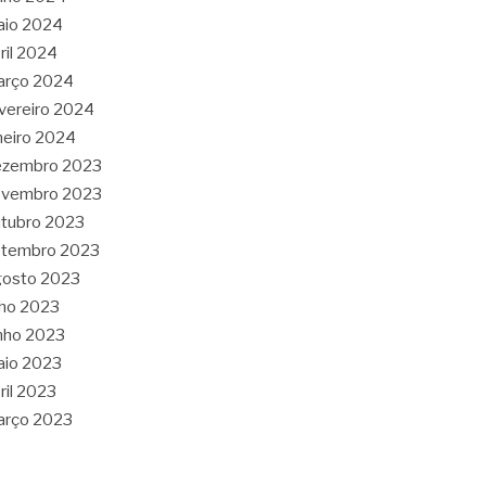
aio 2024
ril 2024
arço 2024
vereiro 2024
neiro 2024
ezembro 2023
ovembro 2023
tubro 2023
etembro 2023
gosto 2023
lho 2023
nho 2023
aio 2023
ril 2023
arço 2023