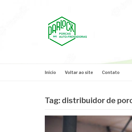
Pular
para
o
conteúdo
PARLOCK
Parlock Blog
Início
Voltar ao site
Contato
Tag:
distribuidor de por