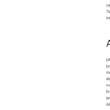
ca
Ti
es
ju
ju
m
ab
m
fe
ja
d