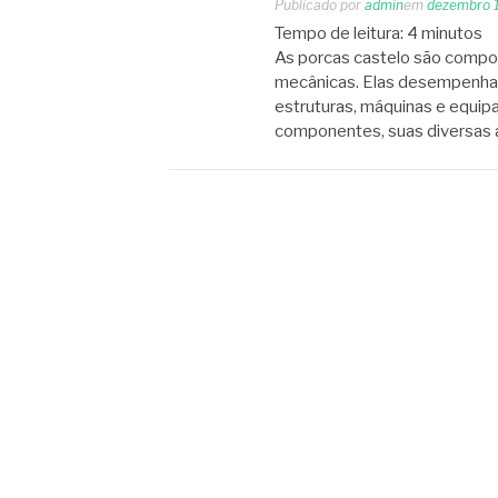
Publicado por
admin
em
dezembro 
Tempo de leitura:
4
minutos
As porcas castelo são compon
mecânicas. Elas desempenham
estruturas, máquinas e equip
componentes, suas diversas 