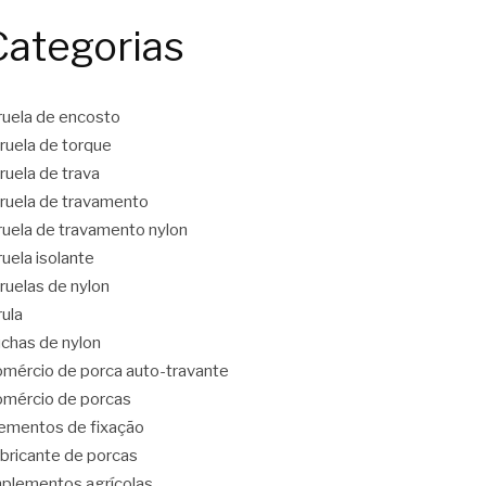
Categorias
ruela de encosto
ruela de torque
ruela de trava
ruela de travamento
ruela de travamento nylon
ruela isolante
ruelas de nylon
rula
chas de nylon
mércio de porca auto-travante
mércio de porcas
ementos de fixação
bricante de porcas
plementos agrícolas