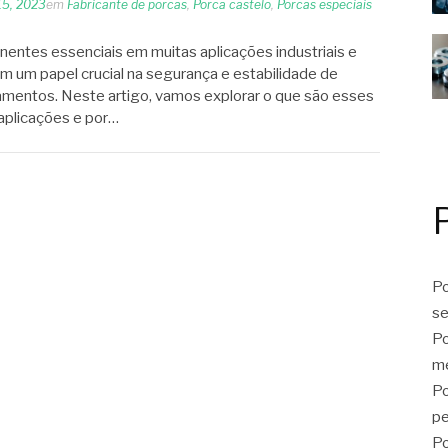
15, 2023
em
Fabricante de porcas
,
Porca castelo
,
Porcas especiais
entes essenciais em muitas aplicações industriais e
 um papel crucial na segurança e estabilidade de
amentos. Neste artigo, vamos explorar o que são esses
aplicações e por…
Po
se
Po
me
Po
p
Po