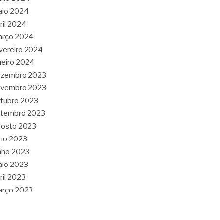
aio 2024
ril 2024
arço 2024
vereiro 2024
neiro 2024
ezembro 2023
ovembro 2023
tubro 2023
etembro 2023
gosto 2023
lho 2023
nho 2023
aio 2023
ril 2023
arço 2023