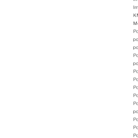
Im
KM
Mé
Po
po
po
Po
po
Po
Po
P
Po
Po
po
Po
Po
Po