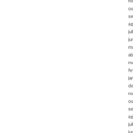
n
ou
s
a
ju
ju
m
ab
m
fe
ja
d
n
ou
s
a
ju
ju