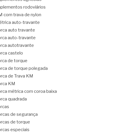
plementos rodoviários
 com trava de nylon
trica auto-travante
rca auto travante
rca auto-travante
rca autotravante
rca castelo
rca de torque
rca de torque polegada
rca de Trava KM
orca KM
rca métrica com coroa baixa
rca quadrada
rcas
rcas de segurança
rcas de torque
rcas especiais