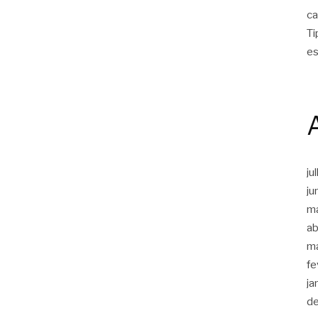
ca
Ti
es
ju
ju
m
ab
m
fe
ja
d