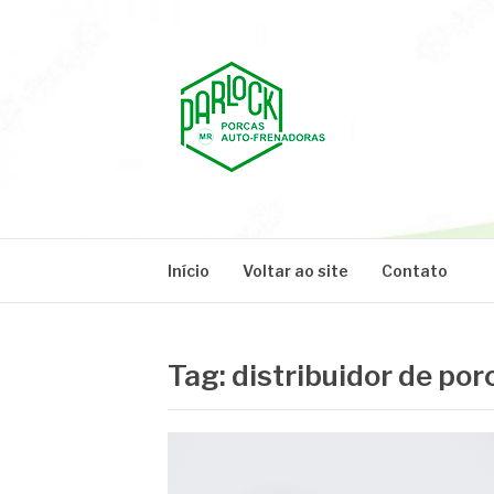
Pular
para
o
conteúdo
PARLOCK
Parlock Blog
Início
Voltar ao site
Contato
Tag:
distribuidor de por