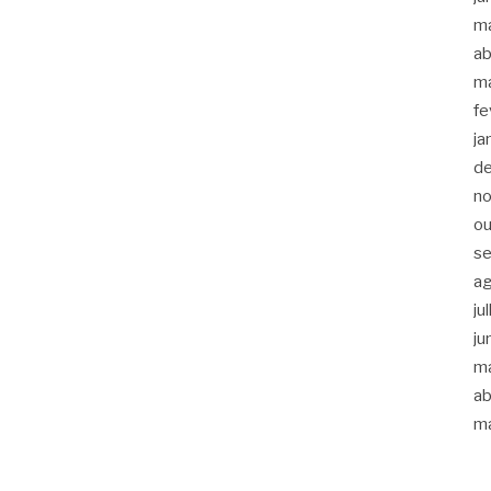
m
ab
m
fe
ja
d
n
ou
s
a
ju
ju
m
ab
m