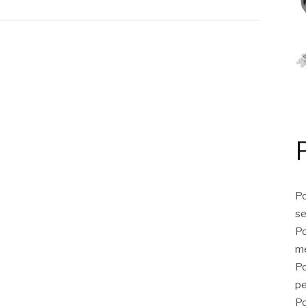
Po
se
Po
me
Po
p
Po