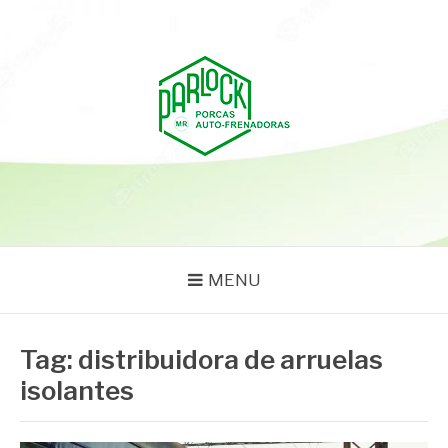
Pular
para
o
conteúdo
PARLOCK
Parlock Blog
MENU
Tag:
distribuidora de arruelas
isolantes