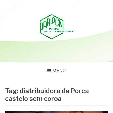
Pular
para
o
conteúdo
PARLOCK
Parlock Blog
MENU
Tag:
distribuidora de Porca
castelo sem coroa