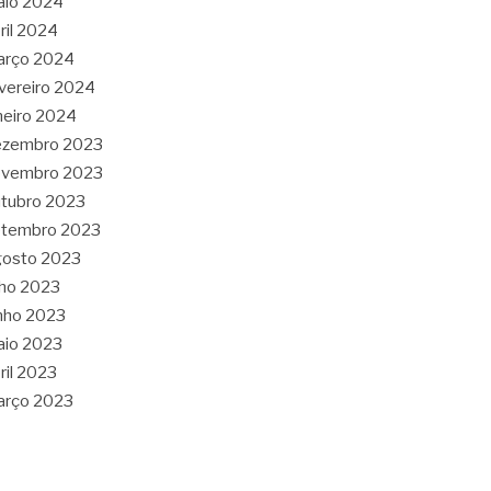
aio 2024
ril 2024
arço 2024
vereiro 2024
neiro 2024
ezembro 2023
ovembro 2023
tubro 2023
etembro 2023
gosto 2023
lho 2023
nho 2023
aio 2023
ril 2023
arço 2023