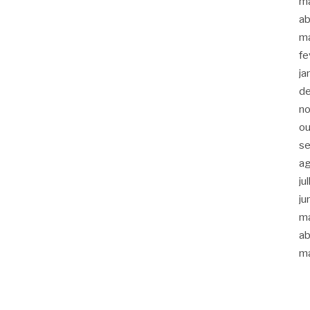
m
ab
m
fe
ja
d
n
ou
s
a
ju
ju
m
ab
m