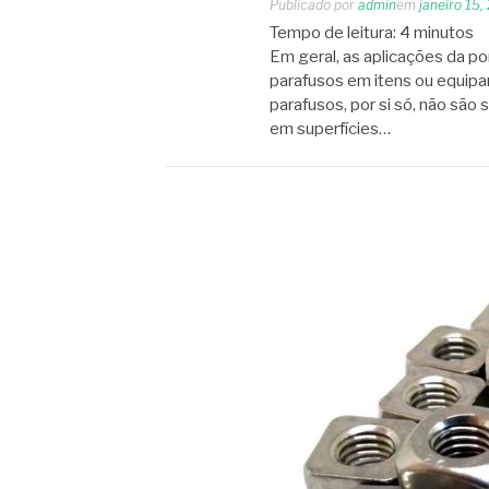
Publicado por
admin
em
janeiro 15,
Tempo de leitura:
4
minutos
Em geral, as aplicações da 
parafusos em itens ou equipa
parafusos, por si só, não são 
em superfícies…