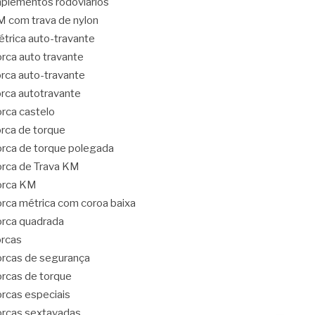
plementos rodoviários
 com trava de nylon
trica auto-travante
rca auto travante
rca auto-travante
rca autotravante
rca castelo
rca de torque
rca de torque polegada
rca de Trava KM
orca KM
rca métrica com coroa baixa
rca quadrada
rcas
rcas de segurança
rcas de torque
rcas especiais
rcas sextavadas