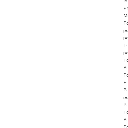
Im
KM
Mé
Po
po
po
Po
po
Po
Po
P
Po
Po
po
Po
Po
Po
Po