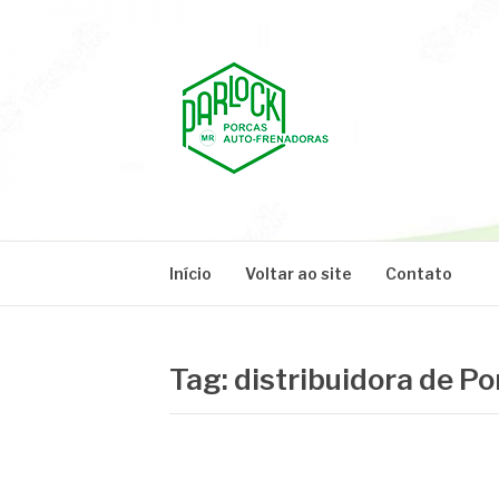
Pular
para
o
conteúdo
PARLOCK
Parlock Blog
Início
Voltar ao site
Contato
Tag:
distribuidora de P