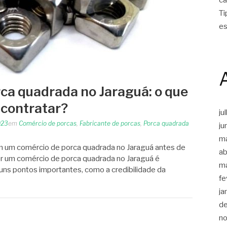
Ti
es
ca quadrada no Jaraguá: o que
 contratar?
ju
023
em
Comércio de porcas
,
Fabricante de porcas
,
Porca quadrada
ju
m
em um comércio de porca quadrada no Jaraguá antes de
ab
er um comércio de porca quadrada no Jaraguá é
m
guns pontos importantes, como a credibilidade da
fe
ja
d
n