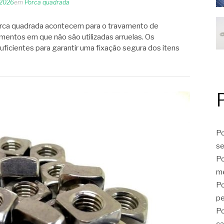
 2026
em
Porca quadrada
porca quadrada acontecem para o travamento de
mentos em que não são utilizadas arruelas. Os
suficientes para garantir uma fixação segura dos itens
Po
se
Po
me
Po
p
Po
ca