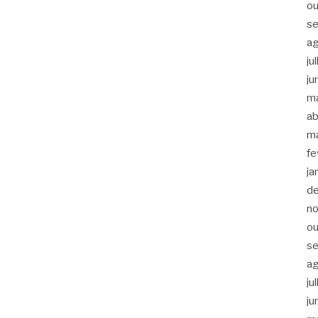
ou
s
a
ju
ju
m
ab
m
fe
ja
d
n
ou
s
a
ju
ju