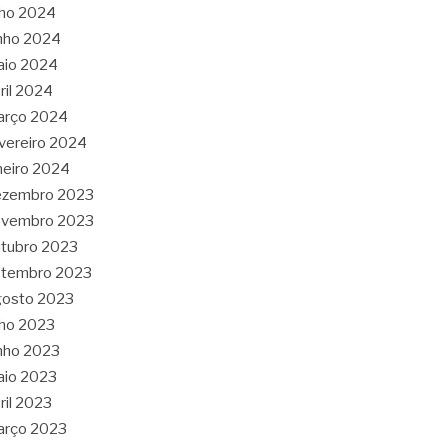
lho 2024
nho 2024
aio 2024
ril 2024
arço 2024
vereiro 2024
neiro 2024
ezembro 2023
ovembro 2023
tubro 2023
etembro 2023
gosto 2023
lho 2023
nho 2023
aio 2023
ril 2023
arço 2023