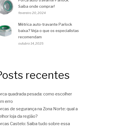
Porca auto travante Parlock:
Saiba onde comprar!
fevereiro 20, 2024
Métrica auto-travante Parlock
baixa? Veja o que os especialistas
recomendam
outubro 14, 2025
Posts recentes
rca quadrada pesada: como escolher
m erro
rcas de segurança na Zona Norte: qual a
lhor loja da região?
rcas Castelo: Saiba tudo sobre essa