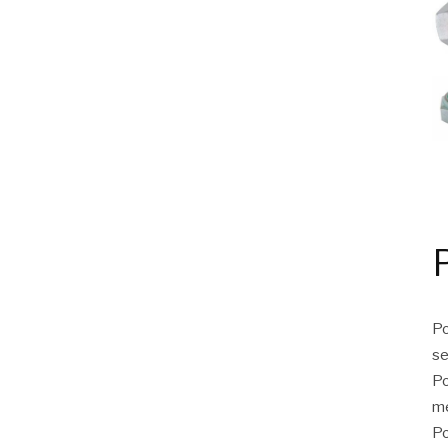
Po
se
Po
me
Po