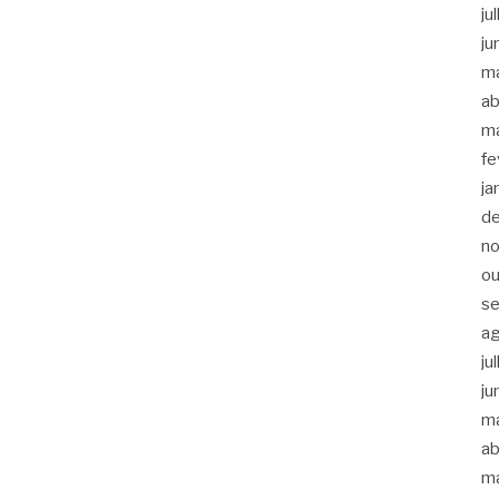
ju
ju
m
ab
m
fe
ja
d
n
ou
s
a
ju
ju
m
ab
m