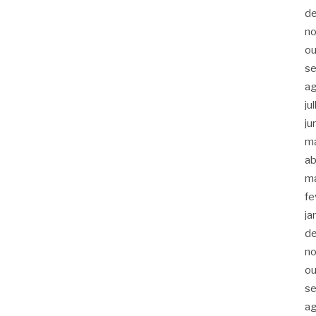
d
n
ou
s
a
ju
ju
m
ab
m
fe
ja
d
n
ou
s
a