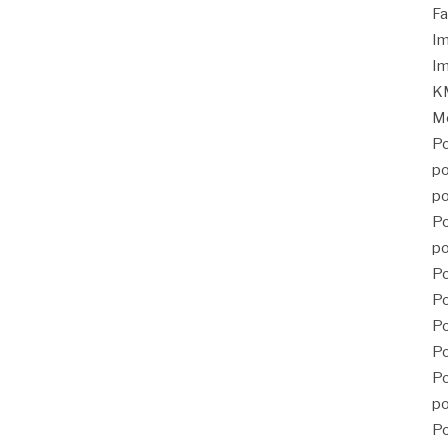
Fa
Im
Im
KM
Mé
Po
po
po
Po
po
Po
Po
P
Po
Po
po
Po