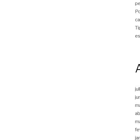
p
Po
ca
Ti
es
ju
ju
m
ab
m
fe
ja