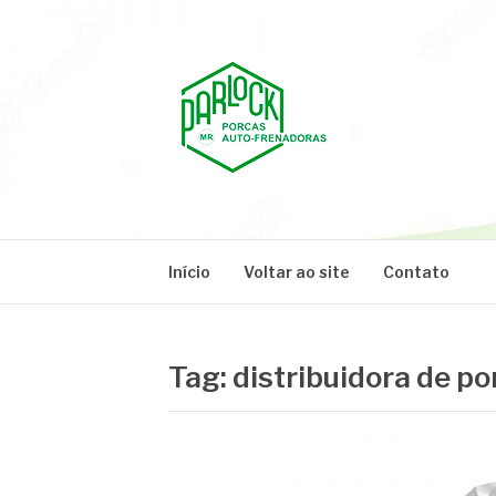
Pular
para
o
conteúdo
PARLOCK
Parlock Blog
Início
Voltar ao site
Contato
Tag:
distribuidora de p