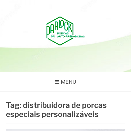
Pular
para
o
conteúdo
PARLOCK
Parlock Blog
MENU
Tag:
distribuidora de porcas
especiais personalizáveis