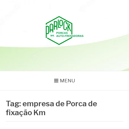
Pular
para
o
conteúdo
PARLOCK
Parlock Blog
MENU
Tag:
empresa de Porca de
fixação Km