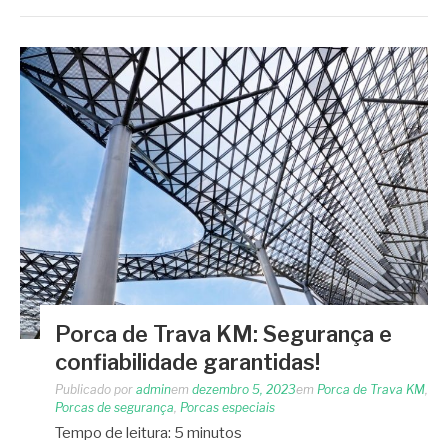
Porca de Trava KM: Segurança e
confiabilidade garantidas!
Publicado por
admin
em
dezembro 5, 2023
em
Porca de Trava KM
,
Porcas de segurança
,
Porcas especiais
Tempo de leitura:
5
minutos