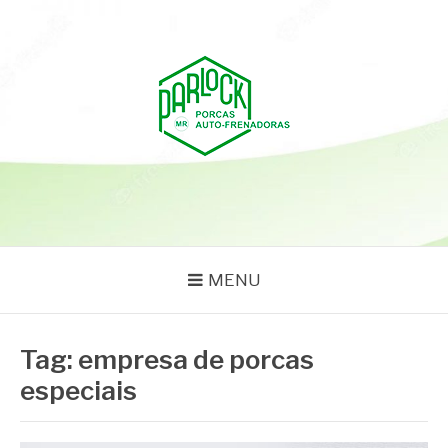
Pular
para
o
conteúdo
PARLOCK
Parlock Blog
MENU
Tag:
empresa de porcas
especiais