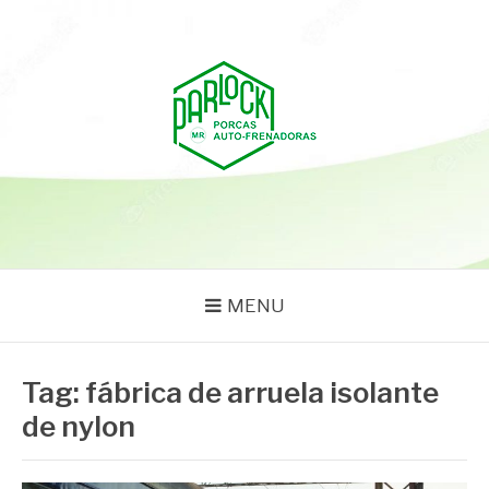
Pular
para
o
conteúdo
PARLOCK
Parlock Blog
MENU
Tag:
fábrica de arruela isolante
de nylon