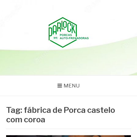
Pular
para
o
conteúdo
PARLOCK
Parlock Blog
MENU
Tag:
fábrica de Porca castelo
com coroa