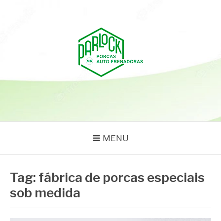
Pular
para
o
conteúdo
PARLOCK
Parlock Blog
MENU
Tag:
fábrica de porcas especiais
sob medida