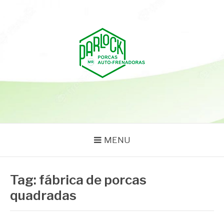
Pular
para
o
conteúdo
PARLOCK
Parlock Blog
MENU
Tag:
fábrica de porcas
quadradas