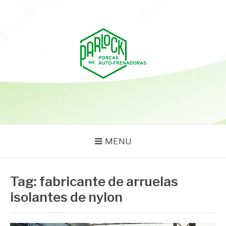
Pular
para
o
conteúdo
PARLOCK
Parlock Blog
MENU
Tag:
fabricante de arruelas
isolantes de nylon