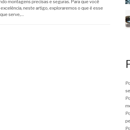
ntindo montagens precisas e seguras. Para que você
xcelência, neste artigo, exploraremos o que é esse
 que serve,…
Po
se
Po
me
Po
p
Po