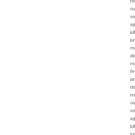
n
ou
s
a
ju
ju
m
ab
m
fe
ja
d
n
ou
s
a
ju
ju