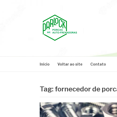
Pular
para
o
conteúdo
PARLOCK
Parlock Blog
Início
Voltar ao site
Contato
Tag:
fornecedor de porc