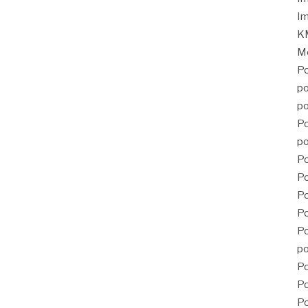
Im
KM
Mé
Po
po
po
Po
po
Po
Po
P
Po
Po
po
Po
Po
Po