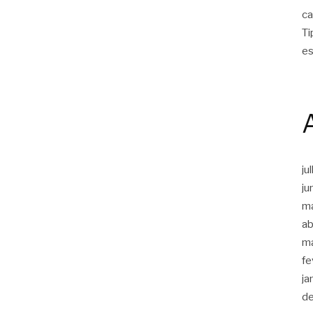
ca
Ti
es
ju
ju
m
ab
m
fe
ja
d