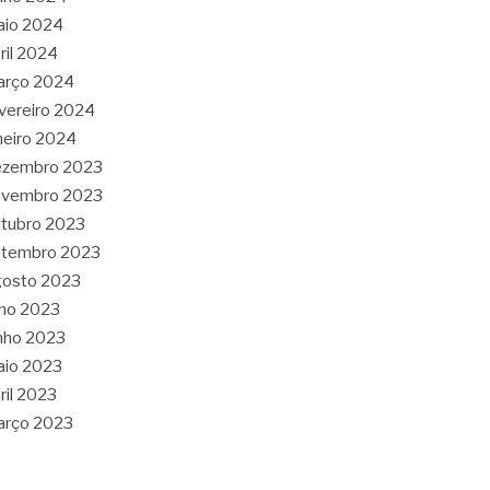
aio 2024
ril 2024
arço 2024
vereiro 2024
neiro 2024
ezembro 2023
ovembro 2023
tubro 2023
etembro 2023
gosto 2023
lho 2023
nho 2023
aio 2023
ril 2023
arço 2023