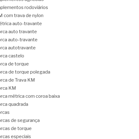
plementos rodoviários
 com trava de nylon
trica auto-travante
rca auto travante
rca auto-travante
rca autotravante
rca castelo
rca de torque
rca de torque polegada
rca de Trava KM
orca KM
rca métrica com coroa baixa
rca quadrada
rcas
rcas de segurança
rcas de torque
rcas especiais