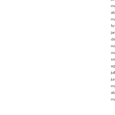
m
ab
m
fe
ja
d
n
ou
s
a
ju
ju
m
ab
m