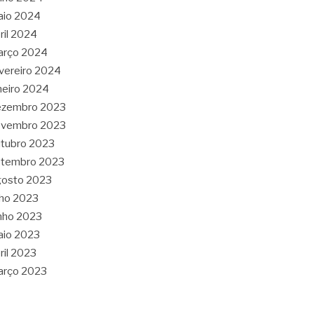
aio 2024
ril 2024
arço 2024
vereiro 2024
neiro 2024
ezembro 2023
ovembro 2023
tubro 2023
etembro 2023
gosto 2023
lho 2023
nho 2023
aio 2023
ril 2023
arço 2023