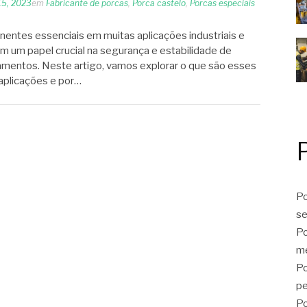
15, 2023
em
Fabricante de porcas
,
Porca castelo
,
Porcas especiais
entes essenciais em muitas aplicações industriais e
 um papel crucial na segurança e estabilidade de
amentos. Neste artigo, vamos explorar o que são esses
aplicações e por…
Po
se
Po
me
Po
p
Po