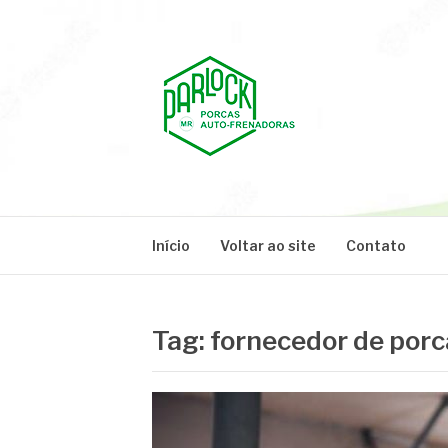
Pular
para
o
conteúdo
PARLOCK
Parlock Blog
Início
Voltar ao site
Contato
Tag:
fornecedor de porc