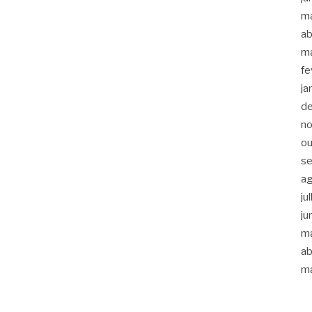
m
ab
m
fe
ja
d
n
ou
s
a
ju
ju
m
ab
m