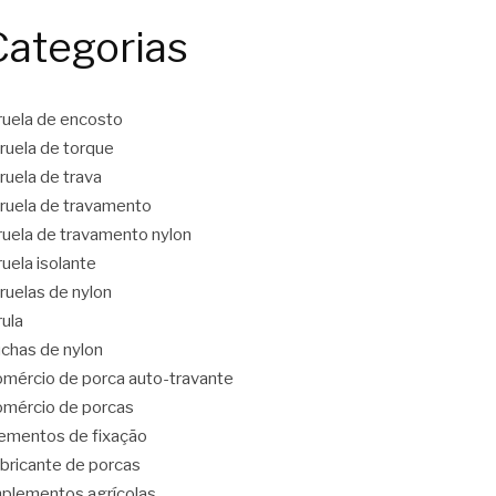
Categorias
ruela de encosto
ruela de torque
ruela de trava
ruela de travamento
ruela de travamento nylon
ruela isolante
ruelas de nylon
rula
chas de nylon
mércio de porca auto-travante
mércio de porcas
ementos de fixação
bricante de porcas
plementos agrícolas