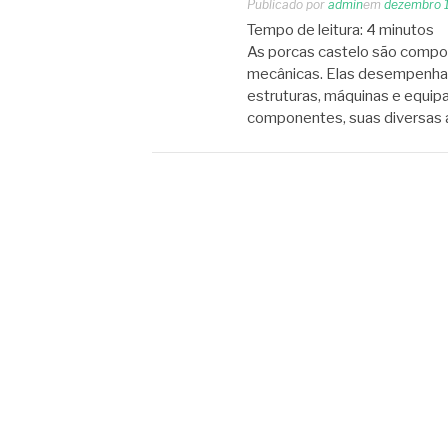
Publicado por
admin
em
dezembro 
Tempo de leitura:
4
minutos
As porcas castelo são compon
mecânicas. Elas desempenham
estruturas, máquinas e equip
componentes, suas diversas 