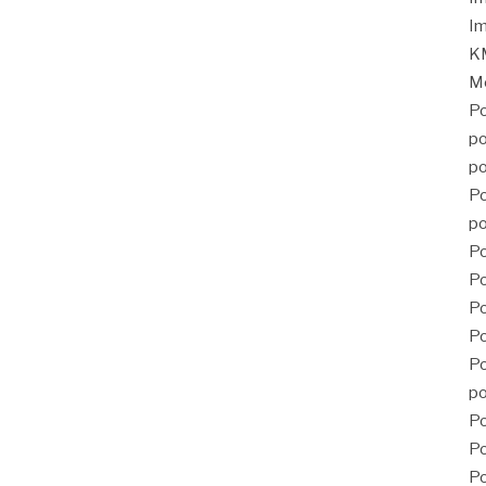
Im
KM
Mé
Po
po
po
Po
po
Po
Po
P
Po
Po
po
Po
Po
Po