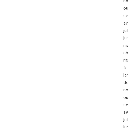
n
ou
s
a
ju
ju
m
ab
m
fe
ja
d
n
ou
s
a
ju
ju