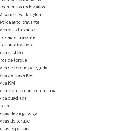
plementos rodoviários
 com trava de nylon
trica auto-travante
rca auto travante
rca auto-travante
rca autotravante
rca castelo
rca de torque
rca de torque polegada
rca de Trava KM
orca KM
rca métrica com coroa baixa
rca quadrada
rcas
rcas de segurança
rcas de torque
rcas especiais