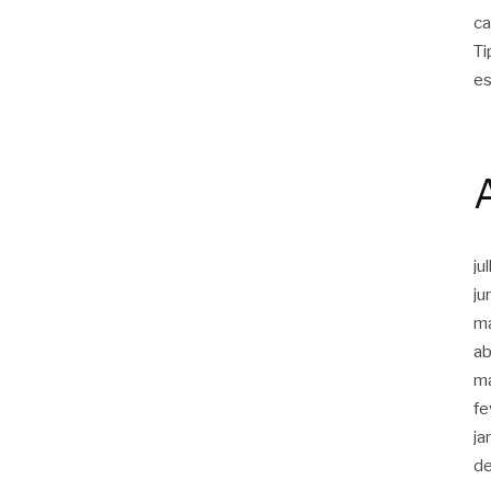
ca
Ti
es
ju
ju
m
ab
m
fe
ja
d