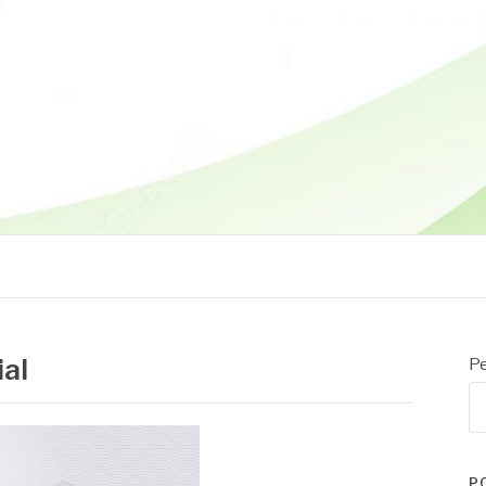
ial
Pe
P