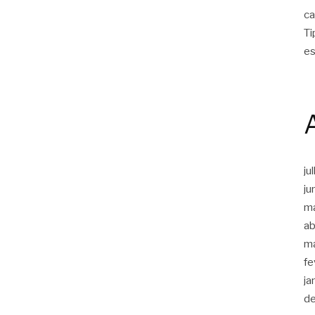
ca
Ti
es
ju
ju
m
ab
m
fe
ja
d