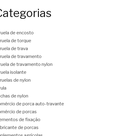
Categorias
ruela de encosto
ruela de torque
ruela de trava
ruela de travamento
ruela de travamento nylon
ruela isolante
ruelas de nylon
rula
chas de nylon
mércio de porca auto-travante
mércio de porcas
ementos de fixação
bricante de porcas
plementos agrícolas