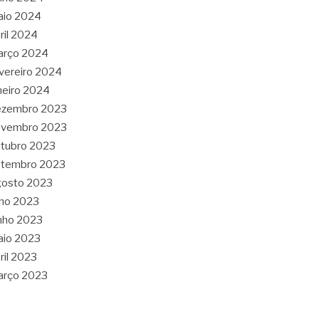
aio 2024
ril 2024
arço 2024
vereiro 2024
neiro 2024
ezembro 2023
ovembro 2023
tubro 2023
etembro 2023
gosto 2023
lho 2023
nho 2023
aio 2023
ril 2023
arço 2023