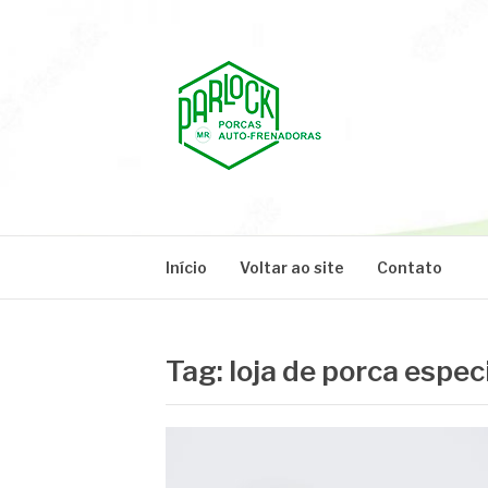
Pular
para
o
conteúdo
PARLOCK
Parlock Blog
Início
Voltar ao site
Contato
Tag:
loja de porca espec