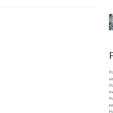
Po
se
Po
me
Po
p
Po