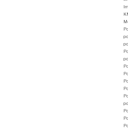
Im
KM
Mé
Po
po
po
Po
po
Po
Po
P
Po
Po
po
Po
Po
Po