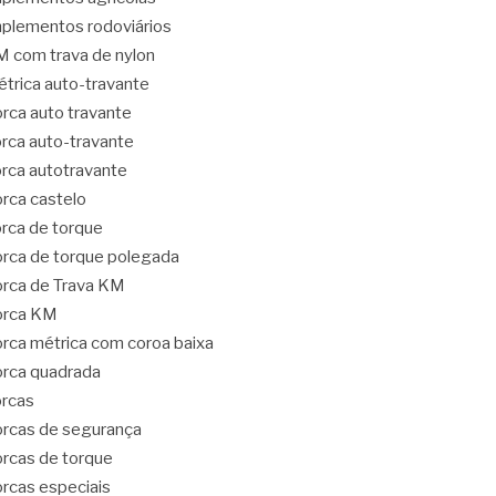
plementos rodoviários
 com trava de nylon
trica auto-travante
rca auto travante
rca auto-travante
rca autotravante
rca castelo
rca de torque
rca de torque polegada
rca de Trava KM
orca KM
rca métrica com coroa baixa
rca quadrada
rcas
rcas de segurança
rcas de torque
rcas especiais