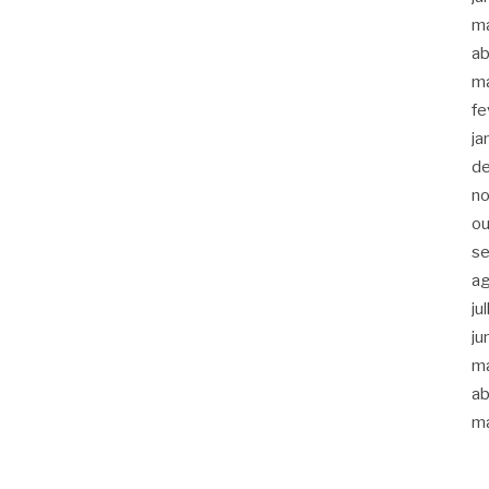
m
ab
m
fe
ja
d
n
ou
s
a
ju
ju
m
ab
m