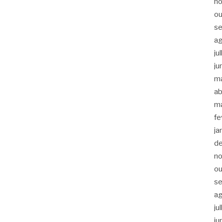
n
ou
s
a
ju
ju
m
ab
m
fe
ja
d
n
ou
s
a
ju
ju