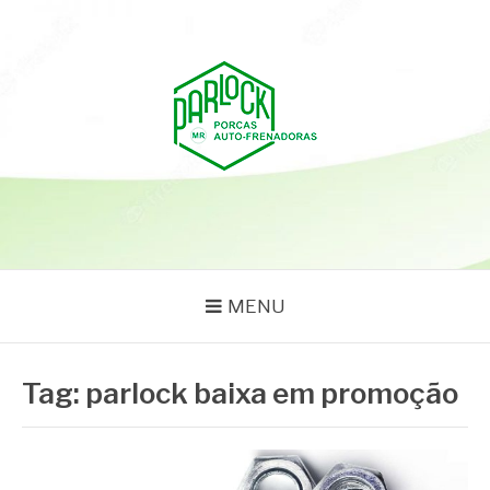
Pular
para
o
conteúdo
PARLOCK
Parlock Blog
MENU
Tag:
parlock baixa em promoção