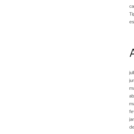
ca
Ti
es
ju
ju
m
ab
m
fe
ja
d