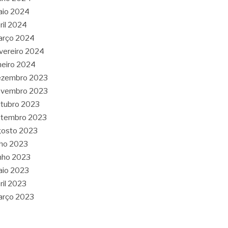
aio 2024
ril 2024
arço 2024
vereiro 2024
neiro 2024
ezembro 2023
ovembro 2023
tubro 2023
etembro 2023
gosto 2023
lho 2023
nho 2023
aio 2023
ril 2023
arço 2023