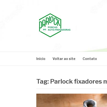
Pular
para
o
conteúdo
PARLOCK
Parlock Blog
Início
Voltar ao site
Contato
Tag:
Parlock fixadores 