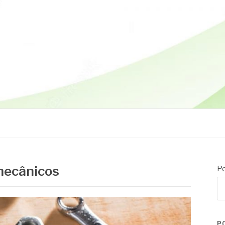
mecânicos
Pe
P