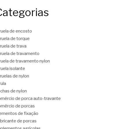
Categorias
ruela de encosto
ruela de torque
ruela de trava
ruela de travamento
ruela de travamento nylon
ruela isolante
ruelas de nylon
rula
chas de nylon
mércio de porca auto-travante
mércio de porcas
ementos de fixação
bricante de porcas
plementos agrícolas