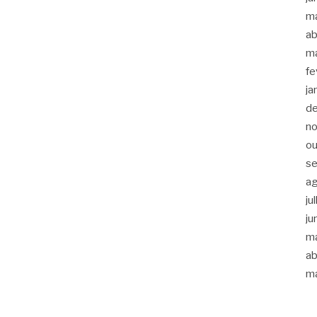
m
ab
m
fe
ja
d
n
ou
s
a
ju
ju
m
ab
m