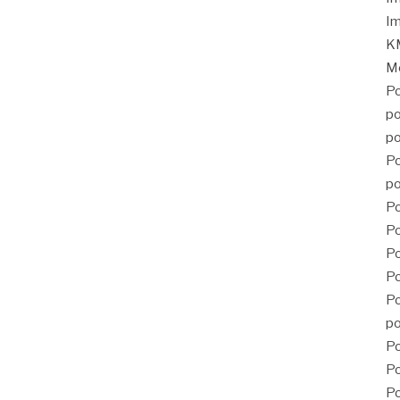
Im
KM
Mé
Po
po
po
Po
po
Po
Po
P
Po
Po
po
Po
Po
Po