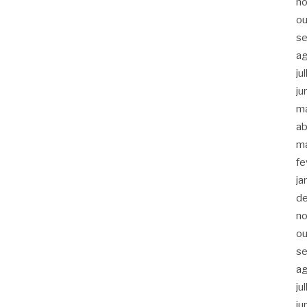
n
ou
s
a
ju
ju
m
ab
m
fe
ja
d
n
ou
s
a
ju
ju