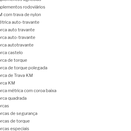
plementos rodoviários
 com trava de nylon
trica auto-travante
rca auto travante
rca auto-travante
rca autotravante
rca castelo
rca de torque
rca de torque polegada
rca de Trava KM
orca KM
rca métrica com coroa baixa
rca quadrada
rcas
rcas de segurança
rcas de torque
rcas especiais