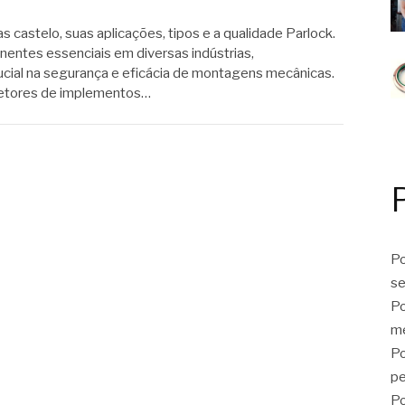
 castelo, suas aplicações, tipos e a qualidade Parlock.
entes essenciais em diversas indústrias,
ial na segurança e eficácia de montagens mecânicas.
 setores de implementos…
Po
se
Po
me
Po
p
Po