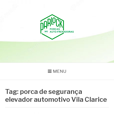
Pular
para
o
conteúdo
PARLOCK
Parlock Blog
MENU
Tag:
porca de segurança
elevador automotivo Vila Clarice