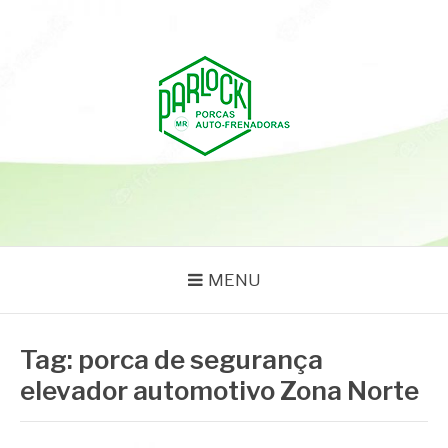
Pular
para
o
conteúdo
PARLOCK
Parlock Blog
MENU
Tag:
porca de segurança
elevador automotivo Zona Norte