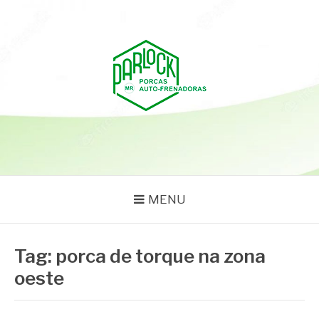
Pular
para
o
conteúdo
PARLOCK
Parlock Blog
MENU
Tag:
porca de torque na zona
oeste