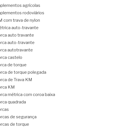
plementos agrícolas
plementos rodoviários
 com trava de nylon
trica auto-travante
rca auto travante
rca auto-travante
rca autotravante
rca castelo
rca de torque
rca de torque polegada
rca de Trava KM
orca KM
rca métrica com coroa baixa
rca quadrada
rcas
rcas de segurança
rcas de torque