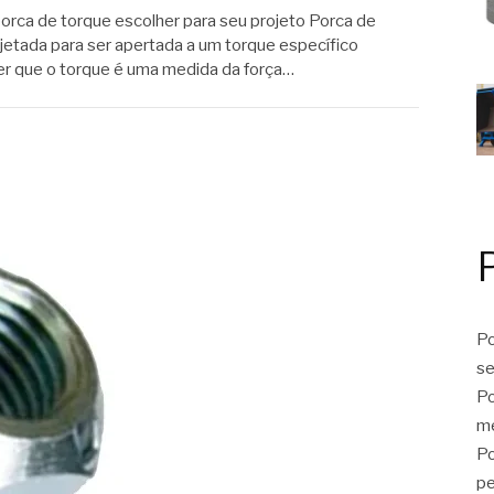
porca de torque escolher para seu projeto Porca de
jetada para ser apertada a um torque específico
zer que o torque é uma medida da força…
Po
se
Po
me
Po
p