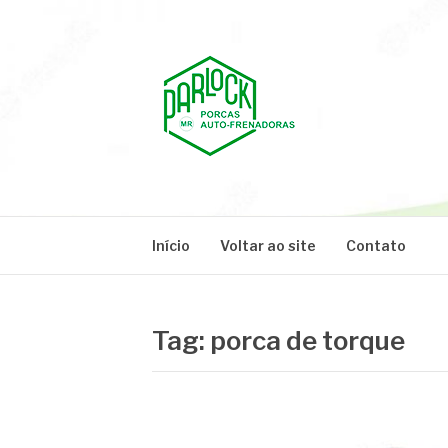
Pular
para
o
conteúdo
PARLOCK
Parlock Blog
Início
Voltar ao site
Contato
Tag:
porca de torque