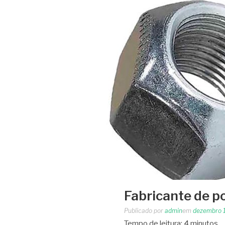
Fabricante de po
Publicado por
admin
em
dezembro 
Tempo de leitura:
4
minutos