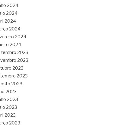
nho 2024
aio 2024
ril 2024
arço 2024
vereiro 2024
neiro 2024
ezembro 2023
ovembro 2023
tubro 2023
etembro 2023
gosto 2023
lho 2023
nho 2023
aio 2023
ril 2023
arço 2023