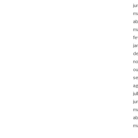
ju
m
ab
m
fe
ja
d
n
ou
s
a
ju
ju
m
ab
m