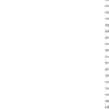
n
ou
s
a
ju
ju
m
ab
m
fe
ja
d
n
ou
s
a
ju