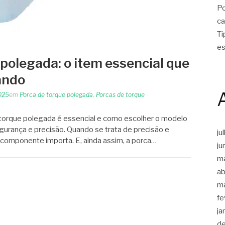
Po
ca
Ti
es
 polegada: o item essencial que
ando
025
em
Porca de torque polegada
,
Porcas de torque
torque polegada é essencial e como escolher o modelo
gurança e precisão. Quando se trata de precisão e
ju
componente importa. E, ainda assim, a porca…
ju
m
ab
m
fe
ja
d