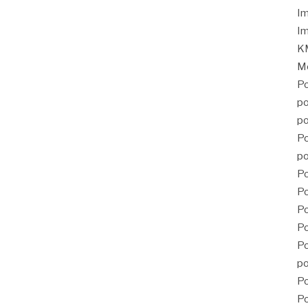
Im
Im
KM
Mé
Po
po
po
Po
po
Po
Po
P
Po
Po
po
Po
Po