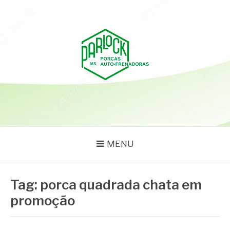
Pular
para
o
conteúdo
PARLOCK
Parlock Blog
MENU
Tag:
porca quadrada chata em
promoção