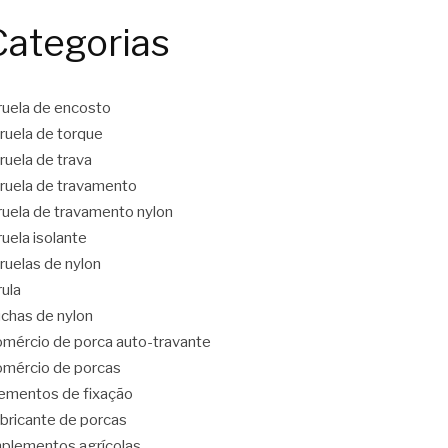
Categorias
ruela de encosto
ruela de torque
ruela de trava
ruela de travamento
ruela de travamento nylon
ruela isolante
ruelas de nylon
rula
chas de nylon
mércio de porca auto-travante
mércio de porcas
ementos de fixação
bricante de porcas
plementos agrícolas