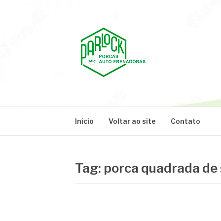
Pular
para
o
conteúdo
PARLOCK
Parlock Blog
Início
Voltar ao site
Contato
Tag:
porca quadrada de 