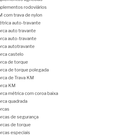
plementos rodoviários
 com trava de nylon
trica auto-travante
rca auto travante
rca auto-travante
rca autotravante
rca castelo
rca de torque
rca de torque polegada
rca de Trava KM
orca KM
rca métrica com coroa baixa
rca quadrada
rcas
rcas de segurança
rcas de torque
rcas especiais