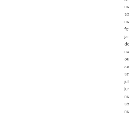
m
ab
m
fe
ja
d
n
ou
s
a
ju
ju
m
ab
m