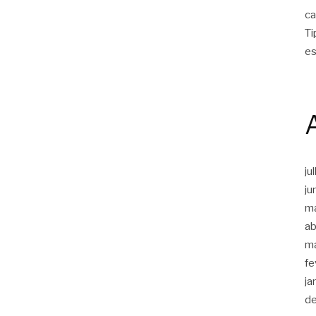
ca
Ti
es
ju
ju
m
ab
m
fe
ja
d