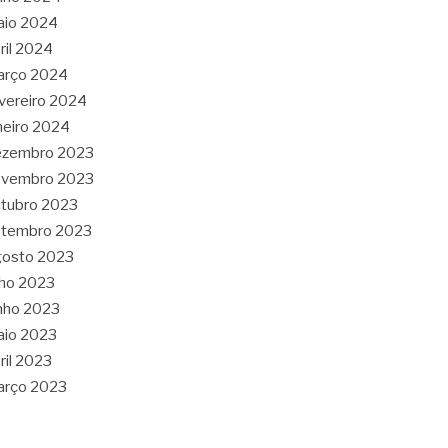
aio 2024
ril 2024
arço 2024
vereiro 2024
neiro 2024
ezembro 2023
ovembro 2023
tubro 2023
etembro 2023
gosto 2023
lho 2023
nho 2023
aio 2023
ril 2023
arço 2023