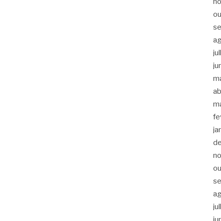
n
ou
s
a
ju
ju
m
ab
m
fe
ja
d
n
ou
s
a
ju
ju