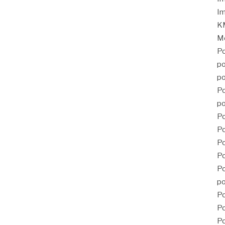
Im
KM
Mé
Po
po
po
Po
po
Po
Po
P
Po
Po
po
Po
Po
Po