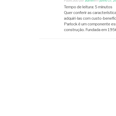
Publicado por
admin
em
junho 17, 
Tempo de leitura:
5
minutos
Quer conferir as característi
adquiri-las com custo-benef
Parlock é um componente esse
construção. Fundada em 1956