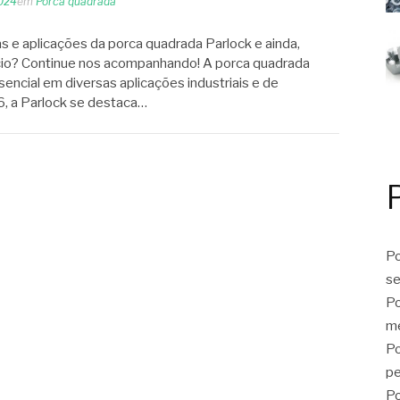
2024
em
Porca quadrada
cas e aplicações da porca quadrada Parlock e ainda,
ício? Continue nos acompanhando! A porca quadrada
ncial em diversas aplicações industriais e de
, a Parlock se destaca…
Po
se
Po
me
Po
p
Po