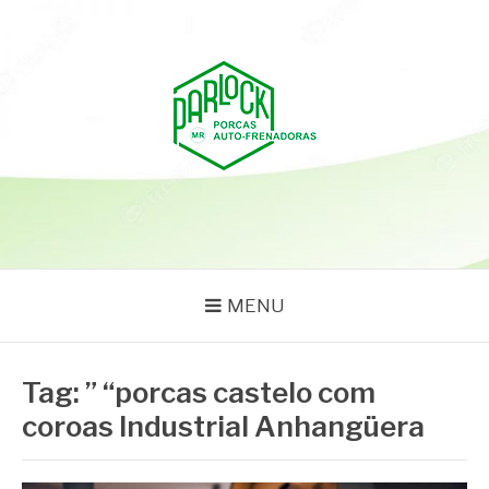
Pular
para
o
conteúdo
PARLOCK
Parlock Blog
MENU
Tag:
” “porcas castelo com
coroas Industrial Anhangüera