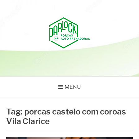
Pular
para
o
conteúdo
PARLOCK
Parlock Blog
MENU
Tag:
porcas castelo com coroas
Vila Clarice