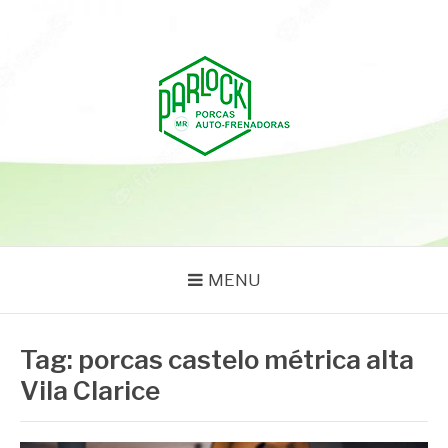
Pular
para
o
conteúdo
PARLOCK
Parlock Blog
MENU
Tag:
porcas castelo métrica alta
Vila Clarice