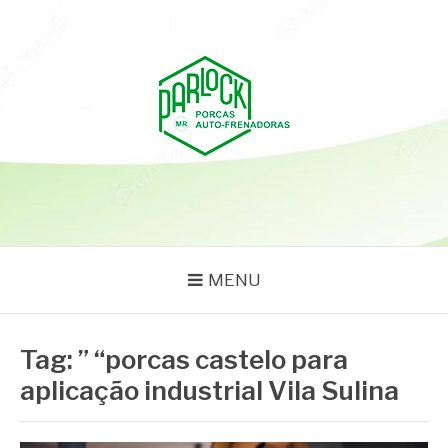
Pular
para
o
conteúdo
PARLOCK
Parlock Blog
MENU
Tag:
” “porcas castelo para
aplicação industrial Vila Sulina