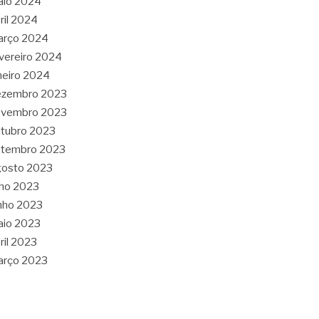
aio 2024
ril 2024
arço 2024
vereiro 2024
neiro 2024
ezembro 2023
ovembro 2023
tubro 2023
etembro 2023
gosto 2023
lho 2023
nho 2023
aio 2023
ril 2023
arço 2023