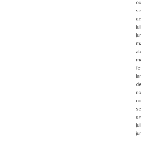
ou
s
a
ju
ju
m
ab
m
fe
ja
d
n
ou
s
a
ju
ju