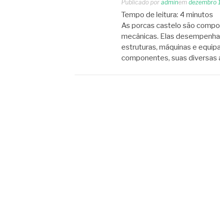
Publicado por
admin
em
dezembro 
Tempo de leitura:
4
minutos
As porcas castelo são compon
mecânicas. Elas desempenham
estruturas, máquinas e equip
componentes, suas diversas 