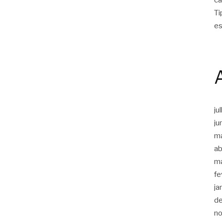
Ti
es
ju
ju
m
ab
m
fe
ja
d
n