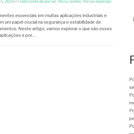
15, 2023
em
Fabricante de porcas
,
Porca castelo
,
Porcas especiais
entes essenciais em muitas aplicações industriais e
 um papel crucial na segurança e estabilidade de
amentos. Neste artigo, vamos explorar o que são esses
aplicações e por…
Po
se
Po
me
Po
p
Po
ca