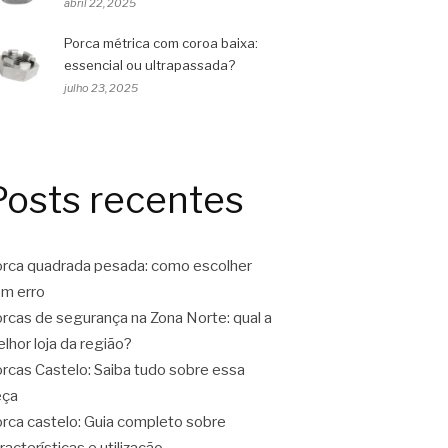
abril 22, 2025
Porca métrica com coroa baixa:
essencial ou ultrapassada?
julho 23, 2025
Posts recentes
rca quadrada pesada: como escolher
m erro
rcas de segurança na Zona Norte: qual a
lhor loja da região?
rcas Castelo: Saiba tudo sobre essa
eça
rca castelo: Guia completo sobre
racterísticas e utilização