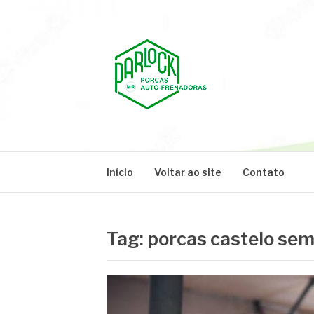
Pular
para
o
conteúdo
PARLOCK
Parlock Blog
Início
Voltar ao site
Contato
Tag:
porcas castelo sem