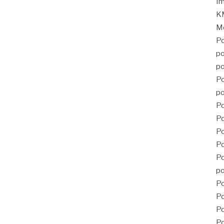
Im
KM
Mé
Po
po
po
Po
po
Po
Po
P
Po
Po
po
Po
Po
Po
Po