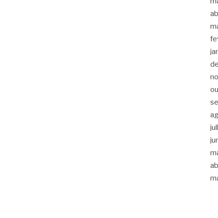
m
ab
m
fe
ja
d
n
ou
s
a
ju
ju
m
ab
m