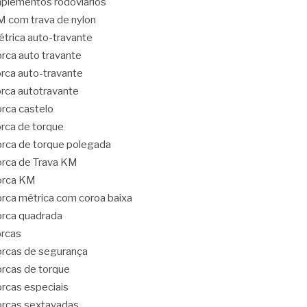
plementos rodoviários
 com trava de nylon
trica auto-travante
rca auto travante
rca auto-travante
rca autotravante
rca castelo
rca de torque
rca de torque polegada
rca de Trava KM
orca KM
rca métrica com coroa baixa
rca quadrada
rcas
rcas de segurança
rcas de torque
rcas especiais
rcas sextavadas