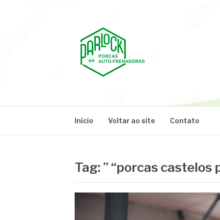
Pular
para
o
conteúdo
PARLOCK
Parlock Blog
Início
Voltar ao site
Contato
Tag:
” “porcas castelos 