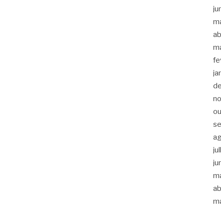
ju
m
ab
m
fe
ja
d
n
ou
s
a
ju
ju
m
ab
m