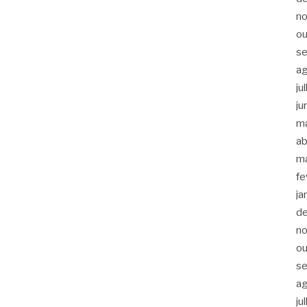
n
ou
s
a
ju
ju
m
ab
m
fe
ja
d
n
ou
s
a
ju