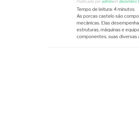
Publicado por
admin
em
dezembro 
Tempo de leitura:
4
minutos
As porcas castelo são compon
mecânicas. Elas desempenham
estruturas, máquinas e equip
componentes, suas diversas 