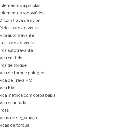
plementos agrícolas
plementos rodoviários
 com trava de nylon
trica auto-travante
rca auto travante
rca auto-travante
rca autotravante
rca castelo
rca de torque
rca de torque polegada
rca de Trava KM
orca KM
rca métrica com coroa baixa
rca quadrada
rcas
rcas de segurança
rcas de torque