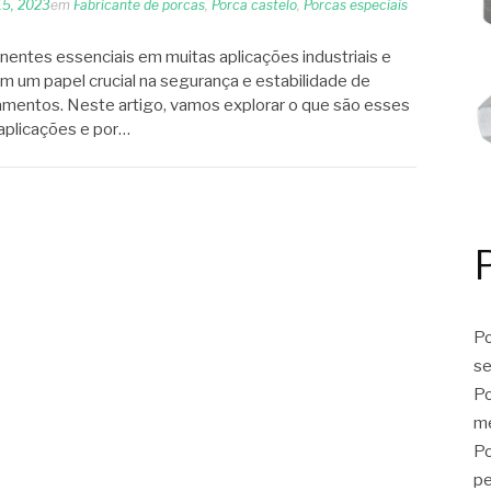
15, 2023
em
Fabricante de porcas
,
Porca castelo
,
Porcas especiais
entes essenciais em muitas aplicações industriais e
 um papel crucial na segurança e estabilidade de
amentos. Neste artigo, vamos explorar o que são esses
aplicações e por…
Po
se
Po
me
Po
p