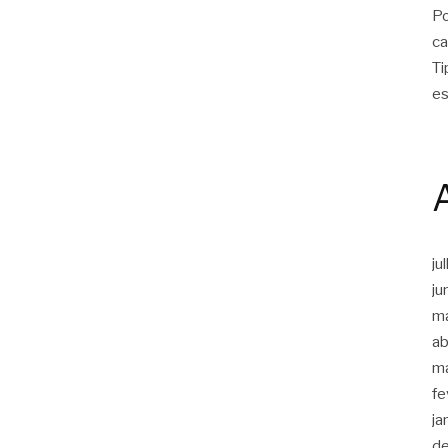
Po
ca
Ti
es
ju
ju
m
ab
m
fe
ja
d