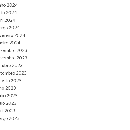
nho 2024
aio 2024
ril 2024
arço 2024
vereiro 2024
neiro 2024
ezembro 2023
ovembro 2023
tubro 2023
etembro 2023
gosto 2023
lho 2023
nho 2023
aio 2023
ril 2023
arço 2023