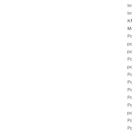
Im
Im
KM
Mé
Po
po
po
Po
po
Po
Po
P
Po
Po
po
Po
Po