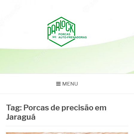
Pular
para
o
conteúdo
PARLOCK
Parlock Blog
MENU
Tag:
Porcas de precisão em
Jaraguá