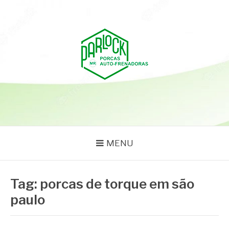
Pular
para
o
conteúdo
PARLOCK
Parlock Blog
MENU
Tag:
porcas de torque em são
paulo