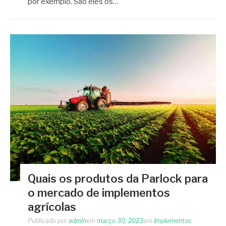
por exemplo. São eles os…
Quais os produtos da Parlock para
o mercado de implementos
agrícolas
Publicado por
admin
em
março 30, 2023
em
Implementos