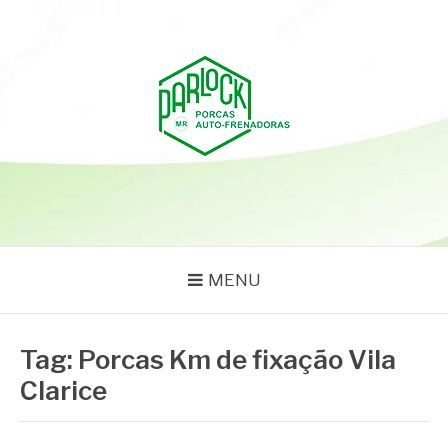
Pular
para
o
conteúdo
PARLOCK
Parlock Blog
MENU
Tag:
Porcas Km de fixação Vila
Clarice