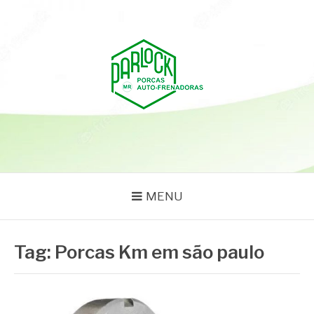
Pular
para
o
conteúdo
PARLOCK
Parlock Blog
MENU
Tag:
Porcas Km em são paulo