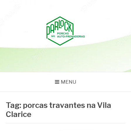
Pular
para
o
conteúdo
PARLOCK
Parlock Blog
MENU
Tag:
porcas travantes na Vila
Clarice