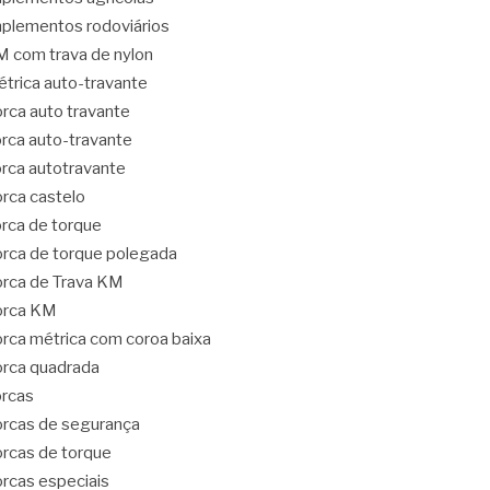
plementos rodoviários
 com trava de nylon
trica auto-travante
rca auto travante
rca auto-travante
rca autotravante
rca castelo
rca de torque
rca de torque polegada
rca de Trava KM
orca KM
rca métrica com coroa baixa
rca quadrada
rcas
rcas de segurança
rcas de torque
rcas especiais