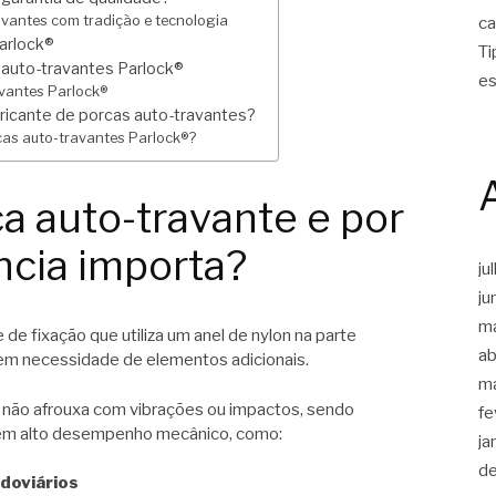
avantes com tradição e tecnologia
ca
arlock®
Ti
 auto-travantes Parlock®
es
avantes Parlock®
ricante de porcas auto-travantes?
cas auto-travantes Parlock®?
a auto-travante e por
ncia importa?
ju
ju
m
e fixação que utiliza um anel de nylon na parte
ab
sem necessidade de elementos adicionais.
m
 não afrouxa com vibrações ou impactos, sendo
fe
gem alto desempenho mecânico, como:
ja
d
doviários