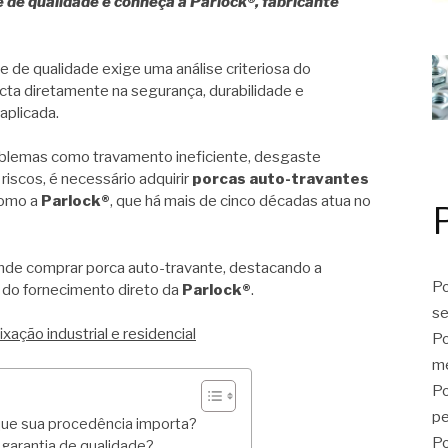
de qualidade e conheça a Parlock®, fabricante
 de qualidade exige uma análise criteriosa do
cta diretamente na segurança, durabilidade e
plicada.
oblemas como travamento ineficiente, desgaste
 riscos, é necessário adquirir
porcas auto-travantes
como a
Parlock®
, que há mais de cinco décadas atua no
nde comprar porca auto-travante, destacando a
Po
 do fornecimento direto da
Parlock®
.
se
xação industrial e residencial
Po
me
Po
p
que sua procedência importa?
Po
garantia de qualidade?