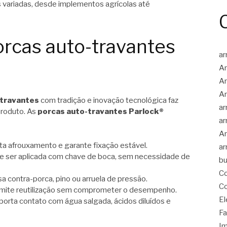
s variadas, desde implementos agrícolas até
rcas auto-travantes
ar
Ar
Ar
Ar
-travantes
com tradição e inovação tecnológica faz
ar
roduto. As
porcas auto-travantes Parlock®
ar
Ar
ta afrouxamento e garante fixação estável.
ar
 ser aplicada com chave de boca, sem necessidade de
bu
Co
a contra-porca, pino ou arruela de pressão.
Co
mite reutilização sem comprometer o desempenho.
El
porta contato com água salgada, ácidos diluídos e
Fa
Im