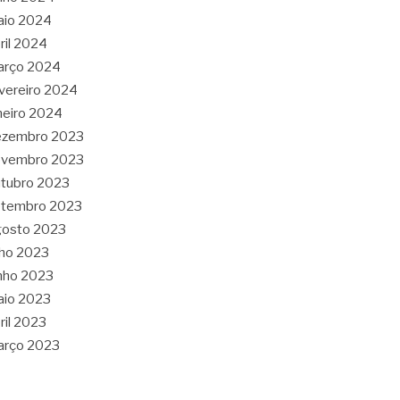
aio 2024
ril 2024
arço 2024
vereiro 2024
neiro 2024
ezembro 2023
ovembro 2023
tubro 2023
etembro 2023
gosto 2023
lho 2023
nho 2023
aio 2023
ril 2023
arço 2023