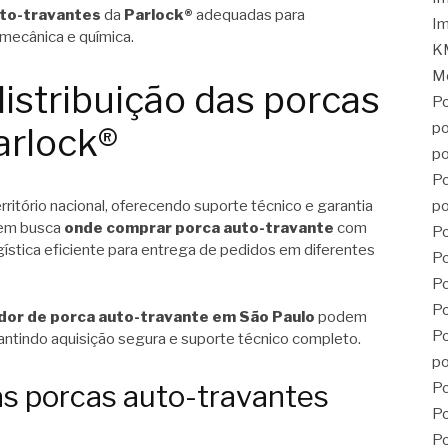
to-travantes
da
Parlock®
adequadas para
Im
 mecânica e química.
KM
Mé
istribuição das porcas
Po
po
arlock®
po
Po
itório nacional, oferecendo suporte técnico e garantia
po
uem busca
onde comprar porca auto-travante
com
Po
gística eficiente para entrega de pedidos em diferentes
Po
P
Po
dor de porca auto-travante em São Paulo
podem
Po
antindo aquisição segura e suporte técnico completo.
po
as porcas auto-travantes
Po
Po
Po