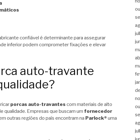
n
a
ou
umáticos
s
a
ju
bricante confiável é determinante para assegurar
ju
idade inferior podem comprometer fixações e elevar
m
ab
m
rca auto-travante
fe
qualidade?
ja
d
n
ricar
porcas auto-travantes
com materiais de alto
ou
 de qualidade. Empresas que buscam um
fornecedor
s
em outras regiões do país encontram na
Parlock®
uma
a
ju
ju