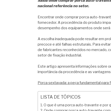
Saiba onde comprar porca auto-travante 
nacional referência no setor.
Encontrar onde comprar porca auto-travante
fornecedor. A procedência do produto impa
desempenho dos equipamentos onde será a
A escolha inadequada pode resultar em pr
precoce e até falhas estruturais. Para evitar
de fabricantes reconhecidos no mercado, 
setor de fixação industrial.
Este artigo apresenta informações sobre o
importância da procedência e as vantagens
Porca sextavada: a peça fundamental para fi
LISTA DE TÓPICOS
O que é uma porca auto-travante e por 
Onde comprar porca auto-travante com 