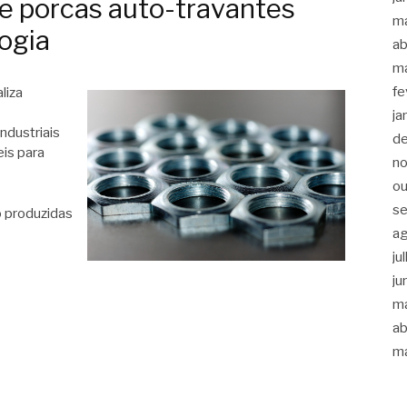
de porcas auto-travantes
m
ogia
ab
m
fe
liza
ja
ndustriais
d
is para
n
ou
s
 produzidas
a
ju
ju
m
ab
m