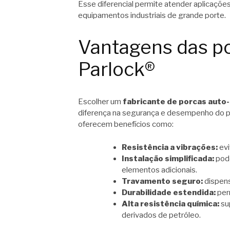
Esse diferencial permite atender aplicaçõe
equipamentos industriais de grande porte.
Vantagens das po
Parlock®
Escolher um
fabricante de porcas auto
diferença na segurança e desempenho do p
oferecem benefícios como:
Resistência a vibrações:
evi
Instalação simplificada:
pode
elementos adicionais.
Travamento seguro:
dispens
Durabilidade estendida:
per
Alta resistência química:
su
derivados de petróleo.