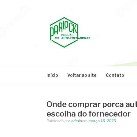
Pular
para
o
conteúdo
PARLOCK
Parlock Blog
Início
Voltar ao site
Contato
Onde comprar porca aut
escolha do fornecedor
Publicado por
admin
em
março 18, 2025