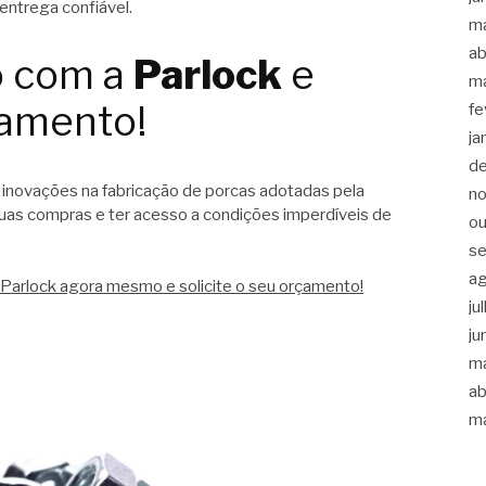
 entrega confiável.
m
ab
o com a
Parlock
e
m
çamento!
fe
ja
d
 inovações na fabricação de porcas adotadas pela
n
suas compras e ter acesso a condições imperdíveis de
ou
s
a
Parlock agora mesmo e solicite o seu orçamento!
ju
ju
m
ab
m