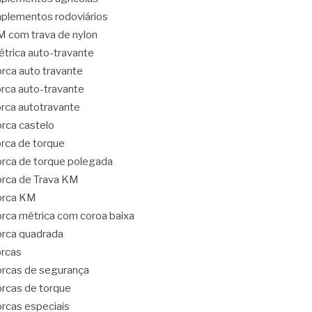
plementos rodoviários
 com trava de nylon
trica auto-travante
rca auto travante
rca auto-travante
rca autotravante
rca castelo
rca de torque
rca de torque polegada
rca de Trava KM
orca KM
rca métrica com coroa baixa
rca quadrada
rcas
rcas de segurança
rcas de torque
rcas especiais