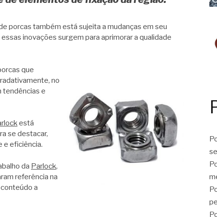
 de porcas também está sujeita a mudanças em seu
 essas inovações surgem para aprimorar a qualidade
porcas que
gradativamente, no
m tendências e
rlock
está
ra se destacar,
Po
 e eficiência.
se
Po
abalho da
Parlock
,
ram referência na
me
o conteúdo a
Po
p
Po