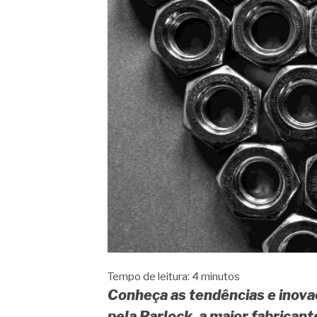
Tempo de leitura:
4
minutos
Conheça as tendências e inova
pela Parlock, a maior fabricant