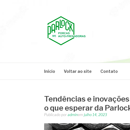
Pular
para
o
conteúdo
PARLOCK
Parlock Blog
Início
Voltar ao site
Contato
Tendências e inovações 
o que esperar da Parloc
Publicado por
admin
em
julho 14, 2023