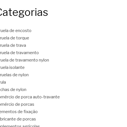
Categorias
ruela de encosto
ruela de torque
ruela de trava
ruela de travamento
ruela de travamento nylon
ruela isolante
ruelas de nylon
rula
chas de nylon
mércio de porca auto-travante
mércio de porcas
ementos de fixação
bricante de porcas
plementos agrícolas