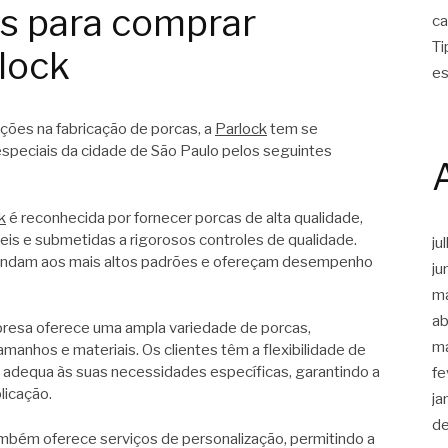
os para comprar
ca
Ti
lock
es
ações na fabricação de porcas, a
Parlock
tem se
speciais da cidade de São Paulo pelos seguintes
k
é reconhecida por fornecer porcas de alta qualidade,
eis e submetidas a rigorosos controles de qualidade.
ju
tendam aos mais altos padrões e ofereçam desempenho
ju
m
ab
presa oferece uma ampla variedade de porcas,
m
manhos e materiais. Os clientes têm a flexibilidade de
e adequa às suas necessidades específicas, garantindo a
fe
licação.
ja
d
mbém oferece serviços de personalização, permitindo a