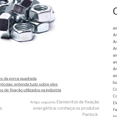
ar
Ar
Ar
Ar
ar
ar
Ar
ar
es da porca quadrada
bu
rícolas: entenda tudo sobre eles
Co
 de fixação utilizados na indústria
Co
Elementos de fixação
Artigo seguinte
El
es
energética: conheça os produtos
Fa
Parlock
Im