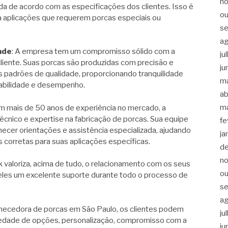
n
da de acordo com as especificações dos clientes. Isso é
ou
 aplicações que requerem porcas especiais ou
s
a
ade
: A empresa tem um compromisso sólido com a
ju
liente. Suas porcas são produzidas com precisão e
ju
padrões de qualidade, proporcionando tranquilidade
m
fiabilidade e desempenho.
ab
m
om mais de 50 anos de experiência no mercado, a
cnico e expertise na fabricação de porcas. Sua equipe
fe
necer orientações e assistência especializada, ajudando
ja
s corretas para suas aplicações específicas.
d
n
ck valoriza, acima de tudo, o relacionamento com os seus
ou
deles um excelente suporte durante todo o processo de
s
a
ecedora de porcas em São Paulo, os clientes podem
ju
riedade de opções, personalização, compromisso com a
ju