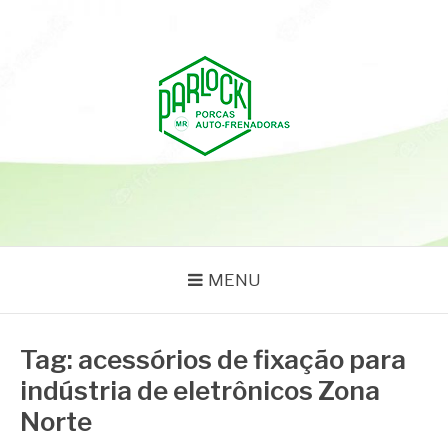
Pular
para
o
conteúdo
PARLOCK
Parlock Blog
MENU
Tag:
acessórios de fixação para
indústria de eletrônicos Zona
Norte