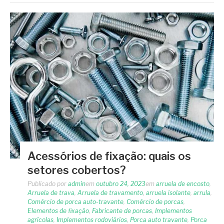
Acessórios de fixação: quais os
setores cobertos?
Publicado por
admin
em
outubro 24, 2023
em
arruela de encosto
,
Arruela de trava
,
Arruela de travamento
,
arruela isolante
,
arrula
,
Comércio de porca auto-travante
,
Comércio de porcas
,
Elementos de fixação
,
Fabricante de porcas
,
Implementos
agrícolas
,
Implementos rodoviários
,
Porca auto travante
,
Porca