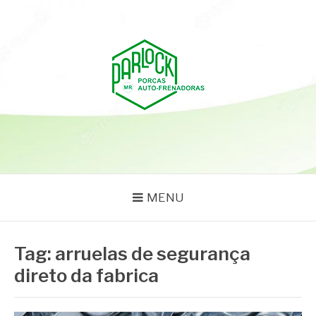
Pular
para
o
conteúdo
PARLOCK
Parlock Blog
MENU
Tag:
arruelas de segurança
direto da fabrica