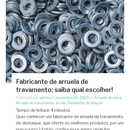
Fabricante de arruela de
travamento: saiba qual escolher!
Publicado por
admin
em
novembro 24, 2023
em
Arruela de trava
,
Arruela de travamento
,
arrula
,
Elementos de fixação
Tempo de leitura:
4
minutos
Quer conhecer um fabricante de arruela de travamento
de destaque, que oferte os melhores produtos, por um
preço justo? Então, confira esse artigo onde lhe