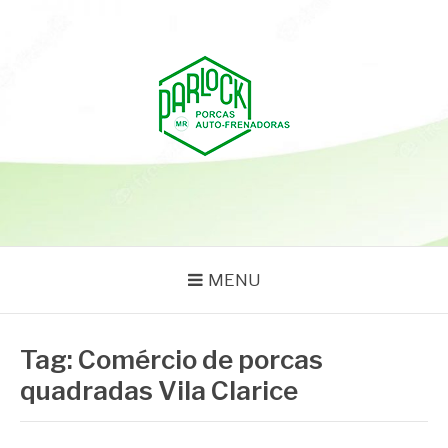
Pular
para
o
conteúdo
PARLOCK
Parlock Blog
MENU
Tag:
Comércio de porcas
quadradas Vila Clarice