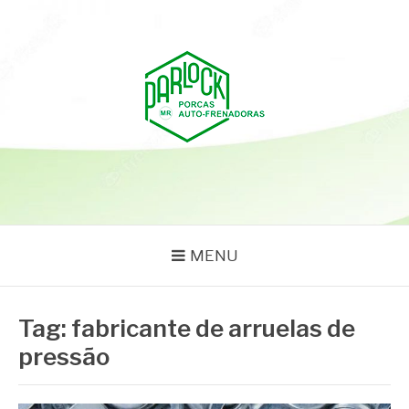
Pular
para
o
conteúdo
PARLOCK
Parlock Blog
MENU
Tag:
fabricante de arruelas de
pressão