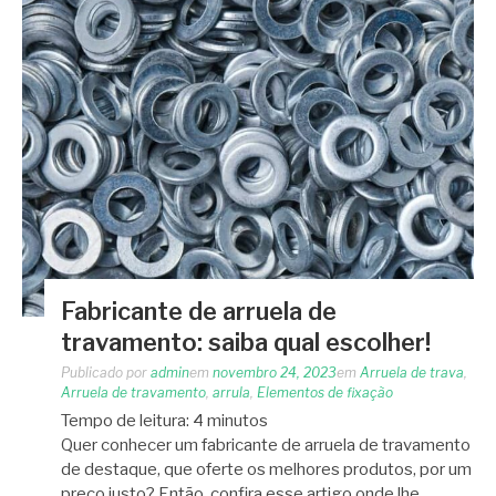
Fabricante de arruela de
travamento: saiba qual escolher!
Publicado por
admin
em
novembro 24, 2023
em
Arruela de trava
,
Arruela de travamento
,
arrula
,
Elementos de fixação
Tempo de leitura:
4
minutos
Quer conhecer um fabricante de arruela de travamento
de destaque, que oferte os melhores produtos, por um
preço justo? Então, confira esse artigo onde lhe